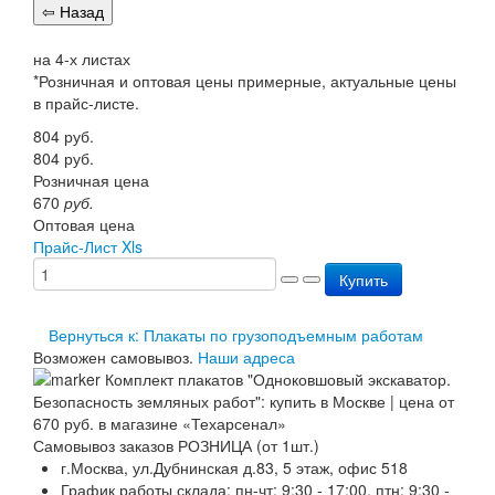
Перезарядка ОП
Перезарядка ОУ
на 4-х листах
Перезарядка ОВП
*Розничная и оптовая цены примерные, актуальные цены
Доставка
в прайс-листе.
Оплата
Гарантии
804
руб.
О нас
804
руб.
Статьи
Розничная цена
Публичная оферта
670
руб.
Сертификаты
Оптовая цена
Вопрос-Ответ
Прайс-Лист Xls
Контакты
Купить
Вернуться к: Плакаты по грузоподъемным работам
Возможен самовывоз.
Наши адреса
Самовывоз заказов РОЗНИЦА (от 1шт.)
г.Москва, ул.Дубнинская д.83, 5 этаж, офис 518
График работы склада: пн-чт: 9:30 - 17:00. птн: 9:30 -