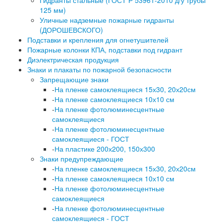
Гидранты стальные (ГОСТ Р 53961-2010 д/у трубы
125 мм)
Уличные надземные пожарные гидранты
(ДОРОШЕВСКОГО)
Подставки и крепления для огнетушителей
Пожарные колонки КПА, подставки под гидрант
Диэлектрическая продукция
Знаки и плакаты по пожарной безопасности
Запрещающие знаки
-
На пленке самоклеящиеся 15х30, 20х20см
-
На пленке самоклеящиеся 10х10 см
-
На пленке фотолюминесцентные
самоклеящиеся
-
На пленке фотолюминесцентные
самоклеящиеся - ГОСТ
-
На пластике 200х200, 150х300
Знаки предупреждающие
-
На пленке самоклеящиеся 15х30, 20х20см
-
На пленке самоклеящиеся 10х10 см
-
На пленке фотолюминесцентные
самоклеящиеся
-
На пленке фотолюминесцентные
самоклеящиеся - ГОСТ