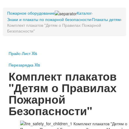
Пожарное оборудование
Пожарное оборудование
Перезарядка
Каталог
Знаки и плакаты по пожарной безопасности
Плакаты детям
Перезарядка ОП
Комплект плакатов "Детям о Правилах Пожарной
Перезарядка ОУ
Безопасности"
Перезарядка ОВП
Доставка
Оплата
Прайс-Лист Xls
Гарантии
Перезарядка Xls
Комплект плакатов
О нас
"Детям о Правилах
Статьи
Публичная оферта
Пожарной
Сертификаты
Вопрос-Ответ
Безопасности"
Контакты
Пожарное оборудование
Перезарядка