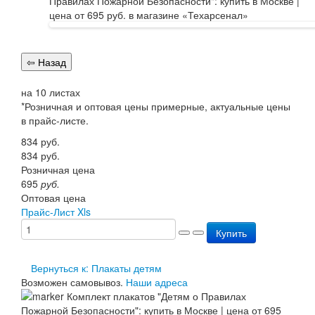
Перезарядка ОП
Перезарядка ОУ
Перезарядка ОВП
Доставка
Оплата
Гарантии
на 10 листах
О нас
*Розничная и оптовая цены примерные, актуальные цены
Статьи
в прайс-листе.
Публичная оферта
Сертификаты
834
руб.
Вопрос-Ответ
834
руб.
Контакты
Розничная цена
695
руб.
Оптовая цена
Прайс-Лист Xls
Купить
Вернуться к: Плакаты детям
Возможен самовывоз.
Наши адреса