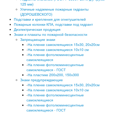
125 мм)
Уличные надземные пожарные гидранты
(ДОРОШЕВСКОГО)
Подставки и крепления для огнетушителей
Пожарные колонки КПА, подставки под гидрант
Диэлектрическая продукция
Знаки и плакаты по пожарной безопасности
Запрещающие знаки
-
На пленке самоклеящиеся 15х30, 20х20см
-
На пленке самоклеящиеся 10х10 см
-
На пленке фотолюминесцентные
самоклеящиеся
-
На пленке фотолюминесцентные
самоклеящиеся - ГОСТ
-
На пластике 200х200, 150х300
Знаки предупреждающие
-
На пленке самоклеящиеся 15х30, 20х20см
-
На пленке самоклеящиеся 10х10 см
-
На пленке фотолюминесцентные
самоклеящиеся
-
На пленке фотолюминесцентные
самоклеящиеся - ГОСТ