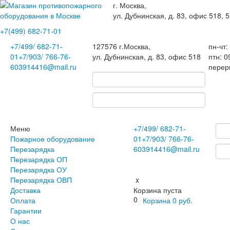
г. Москва,
ул. Дубнинская, д. 83, офис 518, 5
+7(499)
682-71-01
+7
/499/
682-71-
127576
г.Москва
,
пн-чт:
01
+7
/903/
766-76-
ул. Дубнинская, д. 83, офис 518
птн: 0
60
3914416@mail.ru
перер
Меню
+7
/499/
682-71-
Пожарное оборудование
01
+7
/903/
766-76-
Перезарядка
60
3914416@mail.ru
Перезарядка ОП
Перезарядка ОУ
Перезарядка ОВП
x
Доставка
Корзина пуста
0
Оплата
Корзина
0
руб.
Гарантии
О нас