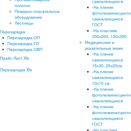
самоклеящиеся
полотно
-
На пленке
Пожарно-спасательное
фотолюминесцент
оборудование
самоклеящиеся -
Лестницы
ГОСТ
-
На пластике
Перезарядка
200х200, 150х300
Перезарядка ОП
Медицинские и
Перезарядка ОУ
указательные знаки
Перезарядка ОВП
-
На пленке
Прайс-Лист Xls
самоклеящиеся
15х30, 20х20см
Перезарядка Xls
-
На пленке
самоклеящиеся
10х10 см
-
На пленке
фотолюминесцент
самоклеящиеся
-
На пленке
фотолюминесцент
самоклеящиеся -
ГОСТ
-
На пластике