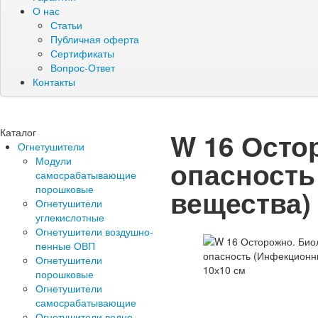
О нас
Статьи
Публичная оферта
Сертификаты
Вопрос-Ответ
Контакты
Каталог
W 16 Осто
Огнетушители
Модули
опасность
самосрабатывающие
порошковые
вещества)
Огнетушители
углекислотные
Огнетушители воздушно-
пенные ОВП
Огнетушители
порошковые
Огнетушители
самосрабатывающие
Огнетушители водно-