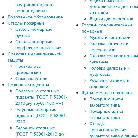
Ящики пожарные
внутриквартирного
металлические для пес
пожаротушения
и ветоши
Водопенное оборудование
Ящики для реагентов
Стволы пожарные
Головки соединительные
Стволы пожарные
пожарные
ручные
Муфты и контргайки
Стволы пожарные
Головки заглушки и
профессиональныные
переходники
Средства индивидуальной
Головки соединительн
защиты
рукавные
Противогазы
Головки цапковые и
гражданские
муфтовые.
Самоспасатели
Рукавные зажимы и
Пожарные гидранты
задержки
Подземные стальные
Щиты (стенды) пожарные
гидранты (ГОСТ Р 53961-
Пожарные щиты
2010 д/у трубы 100 мм)
закрытого типа
Чугунные пожарные
Пожарные щиты
гидранты (ГОСТ Р 53961-
открытого типа
2010)
Стенды
Гидранты стальные
противопожарные
(ГОСТ Р 53961-2010 д/у
закрытого типа с ящик