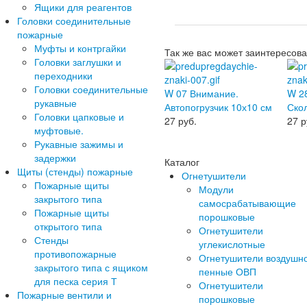
Ящики для реагентов
Головки соединительные
пожарные
Муфты и контргайки
Так же вас может заинтересова
Головки заглушки и
переходники
Головки соединительные
W 07 Внимание.
W 2
рукавные
Автопогрузчик 10х10 см
Скол
Головки цапковые и
27
руб.
27
р
муфтовые.
Рукавные зажимы и
задержки
Каталог
Щиты (стенды) пожарные
Огнетушители
Пожарные щиты
Модули
закрытого типа
самосрабатывающие
Пожарные щиты
порошковые
открытого типа
Огнетушители
Стенды
углекислотные
противопожарные
Огнетушители воздушн
закрытого типа с ящиком
пенные ОВП
для песка серия Т
Огнетушители
Пожарные вентили и
порошковые