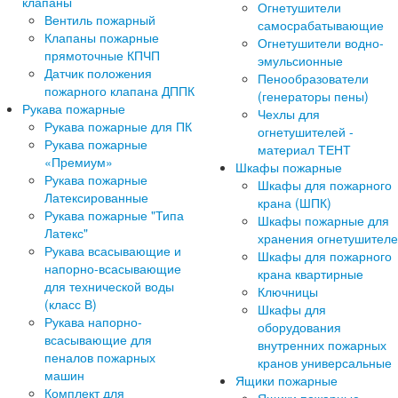
клапаны
Огнетушители
Вентиль пожарный
самосрабатывающие
Клапаны пожарные
Огнетушители водно-
прямоточные КПЧП
эмульсионные
Датчик положения
Пенообразователи
пожарного клапана ДППК
(генераторы пены)
Рукава пожарные
Чехлы для
Рукава пожарные для ПК
огнетушителей -
Рукава пожарные
материал ТЕНТ
«Премиум»
Шкафы пожарные
Рукава пожарные
Шкафы для пожарного
Латексированные
крана (ШПК)
Рукава пожарные "Типа
Шкафы пожарные для
Латекс"
хранения огнетушител
Рукава всасывающие и
Шкафы для пожарного
напорно-всасывающие
крана квартирные
для технической воды
Ключницы
(класс В)
Шкафы для
Рукава напорно-
оборудования
всасывающие для
внутренних пожарных
пеналов пожарных
кранов универсальные
машин
Ящики пожарные
Комплект для