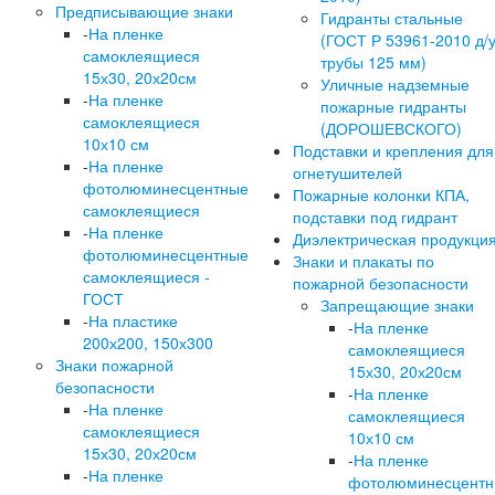
Предписывающие знаки
Гидранты стальные
-
На пленке
(ГОСТ Р 53961-2010 д/
самоклеящиеся
трубы 125 мм)
15х30, 20х20см
Уличные надземные
-
На пленке
пожарные гидранты
самоклеящиеся
(ДОРОШЕВСКОГО)
10х10 см
Подставки и крепления для
-
На пленке
огнетушителей
фотолюминесцентные
Пожарные колонки КПА,
самоклеящиеся
подставки под гидрант
-
На пленке
Диэлектрическая продукци
фотолюминесцентные
Знаки и плакаты по
самоклеящиеся -
пожарной безопасности
ГОСТ
Запрещающие знаки
-
На пластике
-
На пленке
200х200, 150х300
самоклеящиеся
Знаки пожарной
15х30, 20х20см
безопасности
-
На пленке
-
На пленке
самоклеящиеся
самоклеящиеся
10х10 см
15х30, 20х20см
-
На пленке
-
На пленке
фотолюминесцент