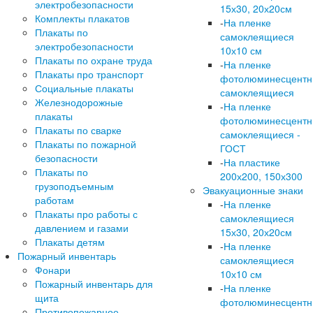
электробезопасности
15х30, 20х20см
Комплекты плакатов
-
На пленке
Плакаты по
самоклеящиеся
электробезопасности
10х10 см
Плакаты по охране труда
-
На пленке
Плакаты про транспорт
фотолюминесцент
Социальные плакаты
самоклеящиеся
Железнодорожные
-
На пленке
плакаты
фотолюминесцент
Плакаты по сварке
самоклеящиеся -
Плакаты по пожарной
ГОСТ
безопасности
-
На пластике
Плакаты по
200х200, 150х300
грузоподъемным
Эвакуационные знаки
работам
-
На пленке
Плакаты про работы с
самоклеящиеся
давлением и газами
15х30, 20х20см
Плакаты детям
-
На пленке
Пожарный инвентарь
самоклеящиеся
Фонари
10х10 см
Пожарный инвентарь для
-
На пленке
щита
фотолюминесцент
Противопожарное