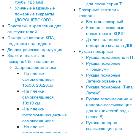
трубы 125 мм)
для песка серия Т
Уличные надземные
Пожарные вентили и
пожарные гидранты
клапаны
(ДОРОШЕВСКОГО)
Вентиль пожарный
Подставки и крепления для
Клапаны пожарные
огнетушителей
прямоточные КПЧП
Пожарные колонки КПА,
Датчик положения
подставки под гидрант
пожарного клапана ДП
Диэлектрическая продукция
Рукава пожарные
Знаки и плакаты по
Рукава пожарные для 
пожарной безопасности
Рукава пожарные
Запрещающие знаки
«Премиум»
-
На пленке
Рукава пожарные
самоклеящиеся
Латексированные
15х30, 20х20см
Рукава пожарные "Типа
-
На пленке
Латекс"
самоклеящиеся
Рукава всасывающие и
10х10 см
напорно-всасывающие
-
На пленке
для технической воды
фотолюминесцентные
(класс В)
самоклеящиеся
Рукава напорно-
-
На пленке
всасывающие для
фотолюминесцентные