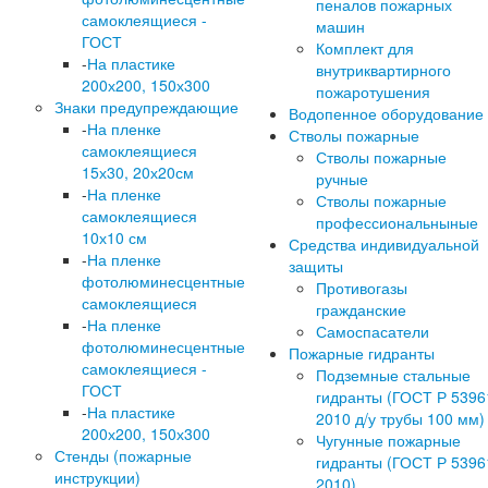
пеналов пожарных
самоклеящиеся -
машин
ГОСТ
Комплект для
-
На пластике
внутриквартирного
200х200, 150х300
пожаротушения
Знаки предупреждающие
Водопенное оборудование
-
На пленке
Стволы пожарные
самоклеящиеся
Стволы пожарные
15х30, 20х20см
ручные
-
На пленке
Стволы пожарные
самоклеящиеся
профессиональныные
10х10 см
Средства индивидуальной
-
На пленке
защиты
фотолюминесцентные
Противогазы
самоклеящиеся
гражданские
-
На пленке
Самоспасатели
фотолюминесцентные
Пожарные гидранты
самоклеящиеся -
Подземные стальные
ГОСТ
гидранты (ГОСТ Р 5396
-
На пластике
2010 д/у трубы 100 мм)
200х200, 150х300
Чугунные пожарные
Стенды (пожарные
гидранты (ГОСТ Р 5396
инструкции)
2010)