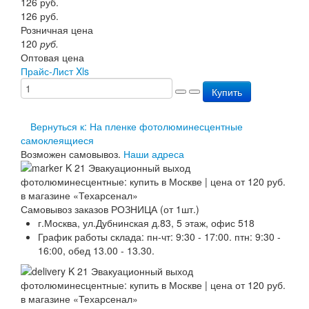
126
руб.
Перезарядка ОП
126
руб.
Перезарядка ОУ
Розничная цена
Перезарядка ОВП
120
руб.
Доставка
Оптовая цена
Оплата
Прайс-Лист Xls
Гарантии
Купить
О нас
Статьи
Публичная оферта
Вернуться к: На пленке фотолюминесцентные
Сертификаты
самоклеящиеся
Вопрос-Ответ
Возможен самовывоз.
Наши адреса
Контакты
Самовывоз заказов РОЗНИЦА (от 1шт.)
г.Москва, ул.Дубнинская д.83, 5 этаж, офис 518
График работы склада: пн-чт: 9:30 - 17:00. птн: 9:30 -
16:00, обед 13.00 - 13.30.