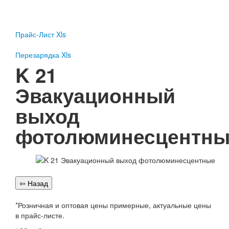
Пожарное оборудование
Перезарядка
Прайс-Лист Xls
Перезарядка ОП
Перезарядка ОУ
Перезарядка Xls
Перезарядка ОВП
K 21
Доставка
Эвакуационный
Оплата
выход
Гарантии
фотолюминесцентны
О нас
Статьи
Публичная оферта
Сертификаты
Вопрос-Ответ
Контакты
*Розничная и оптовая цены примерные, актуальные цены
в прайс-листе.
Пожарное оборудование
Перезарядка