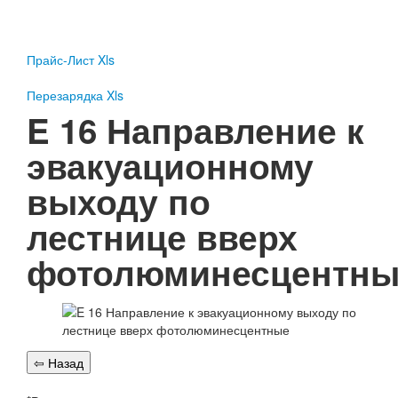
Пожарное оборудование
Перезарядка
Прайс-Лист Xls
Перезарядка ОП
Перезарядка ОУ
Перезарядка Xls
Перезарядка ОВП
E 16 Направление к
Доставка
эвакуационному
Оплата
выходу по
Гарантии
лестнице вверх
О нас
фотолюминесцентны
Статьи
Публичная оферта
Сертификаты
Вопрос-Ответ
Контакты
Пожарное оборудование
Перезарядка