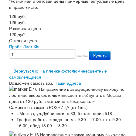
*Розничная и оптовая цены примерные, актуальные цены
Перезарядка ОП
в прайс-листе.
Перезарядка ОУ
126
руб.
Перезарядка ОВП
126
руб.
Доставка
Розничная цена
Оплата
120
руб.
Гарантии
Оптовая цена
О нас
Прайс-Лист Xls
Статьи
Публичная оферта
Купить
Сертификаты
Вопрос-Ответ
Вернуться к: На пленке фотолюминесцентные
Контакты
самоклеящиеся
Возможен самовывоз.
Наши адреса
Самовывоз заказов РОЗНИЦА (от 1шт.)
г.Москва, ул.Дубнинская д.83, 5 этаж, офис 518
График работы склада: пн-чт: 9:30 - 17:00. птн: 9:30 -
16:00, обед 13.00 - 13.30.