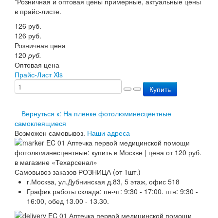
*Розничная и оптовая цены примерные, актуальные цены
Перезарядка ОП
в прайс-листе.
Перезарядка ОУ
126
руб.
Перезарядка ОВП
126
руб.
Доставка
Розничная цена
Оплата
120
руб.
Гарантии
Оптовая цена
О нас
Прайс-Лист Xls
Статьи
Публичная оферта
Купить
Сертификаты
Вопрос-Ответ
Вернуться к: На пленке фотолюминесцентные
Контакты
самоклеящиеся
Возможен самовывоз.
Наши адреса
Самовывоз заказов РОЗНИЦА (от 1шт.)
г.Москва, ул.Дубнинская д.83, 5 этаж, офис 518
График работы склада: пн-чт: 9:30 - 17:00. птн: 9:30 -
16:00, обед 13.00 - 13.30.