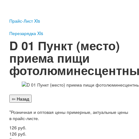
Пожарное оборудование
Перезарядка
Прайс-Лист Xls
Перезарядка ОП
Перезарядка ОУ
Перезарядка Xls
Перезарядка ОВП
D 01 Пункт (место)
Доставка
приема пищи
Оплата
фотолюминесцентны
Гарантии
О нас
Статьи
Публичная оферта
Сертификаты
Вопрос-Ответ
*Розничная и оптовая цены примерные, актуальные цены
в прайс-листе.
Контакты
126
руб.
Пожарное оборудование
126
руб.
Перезарядка