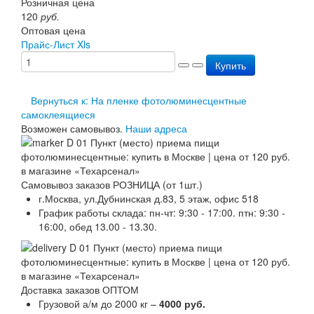
Розничная цена
Перезарядка ОП
120
руб.
Перезарядка ОУ
Оптовая цена
Перезарядка ОВП
Прайс-Лист Xls
Доставка
Купить
Оплата
Гарантии
О нас
Вернуться к: На пленке фотолюминесцентные
Статьи
самоклеящиеся
Публичная оферта
Возможен самовывоз.
Наши адреса
Сертификаты
Вопрос-Ответ
Контакты
Самовывоз заказов РОЗНИЦА (от 1шт.)
г.Москва, ул.Дубнинская д.83, 5 этаж, офис 518
График работы склада: пн-чт: 9:30 - 17:00. птн: 9:30 -
16:00, обед 13.00 - 13.30.
Доставка заказов ОПТОМ
Грузовой а/м до 2000 кг –
4000 руб.