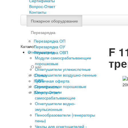
Сертификаты
Вопрос-Ответ
Контакты
Пожарное оборудование
Перезарядка
Перезарядка ОП
Каталог
Перезарядка ОУ
F 1
Огнетушители
Перезарядка ОВП
Модули самосрабатывающие
тре
порошковые
О нас
Огнетушители углекислотные
Огнетушители воздушно-пенные
Статьи
ОВП
Публичная оферта
Огнетушители порошковые
Сертификаты
Огнетушители
Вопрос-Ответ
самосрабатывающие
Огнетушители водно-
эмульсионные
Пенообразователи (генераторы
пены)
Чехлы для огнетушителей -