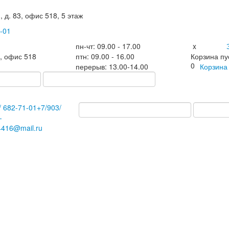
, д. 83, офис 518, 5 этаж
-01
пн-чт: 09.00 - 17.00
x
3, офис 518
птн: 09.00 - 16.00
Корзина пу
0
перерыв: 13.00-14.00
Корзин
/
682-71-01
+7
/903/
-
4416@mail.ru