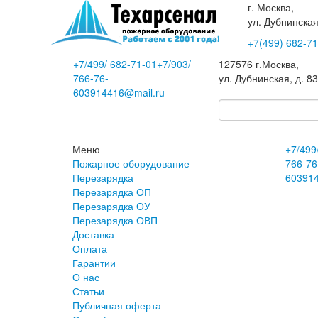
г. Москва,
ул. Дубнинская
+7(499)
682-71
+7
/499/
682-71-01
+7
/903/
127576
г.Москва
,
766-76-
ул. Дубнинская, д. 8
60
3914416@mail.ru
Меню
+7
/499
Пожарное оборудование
766-76
Перезарядка
60
391
Перезарядка ОП
Перезарядка ОУ
Перезарядка ОВП
Доставка
Оплата
Гарантии
О нас
Статьи
Публичная оферта