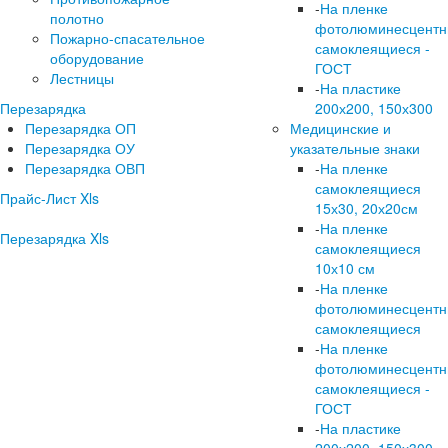
-
На пленке
полотно
фотолюминесцент
Пожарно-спасательное
самоклеящиеся -
оборудование
ГОСТ
Лестницы
-
На пластике
200х200, 150х300
Перезарядка
Медицинские и
Перезарядка ОП
указательные знаки
Перезарядка ОУ
-
На пленке
Перезарядка ОВП
самоклеящиеся
Прайс-Лист Xls
15х30, 20х20см
-
На пленке
Перезарядка Xls
самоклеящиеся
10х10 см
-
На пленке
фотолюминесцент
самоклеящиеся
-
На пленке
фотолюминесцент
самоклеящиеся -
ГОСТ
-
На пластике
200х200, 150х300