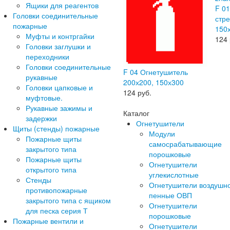
Ящики для реагентов
F 0
Головки соединительные
стре
пожарные
150
Муфты и контргайки
124
Головки заглушки и
переходники
Головки соединительные
F 04 Огнетушитель
рукавные
200х200, 150х300
Головки цапковые и
124
руб.
муфтовые.
Рукавные зажимы и
Каталог
задержки
Огнетушители
Щиты (стенды) пожарные
Модули
Пожарные щиты
самосрабатывающие
закрытого типа
порошковые
Пожарные щиты
Огнетушители
открытого типа
углекислотные
Стенды
Огнетушители воздушн
противопожарные
пенные ОВП
закрытого типа с ящиком
Огнетушители
для песка серия Т
порошковые
Пожарные вентили и
Огнетушители