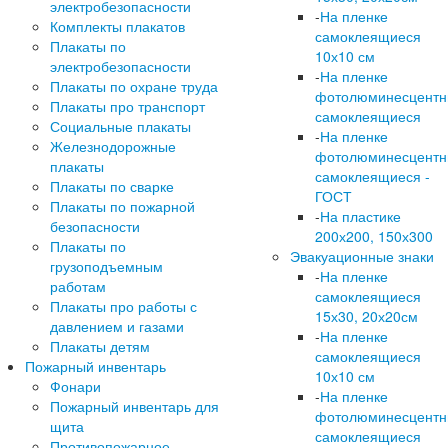
электробезопасности
-
На пленке
Комплекты плакатов
самоклеящиеся
Плакаты по
10х10 см
электробезопасности
-
На пленке
Плакаты по охране труда
фотолюминесцент
Плакаты про транспорт
самоклеящиеся
Социальные плакаты
-
На пленке
Железнодорожные
фотолюминесцент
плакаты
самоклеящиеся -
Плакаты по сварке
ГОСТ
Плакаты по пожарной
-
На пластике
безопасности
200х200, 150х300
Плакаты по
Эвакуационные знаки
грузоподъемным
-
На пленке
работам
самоклеящиеся
Плакаты про работы с
15х30, 20х20см
давлением и газами
-
На пленке
Плакаты детям
самоклеящиеся
Пожарный инвентарь
10х10 см
Фонари
-
На пленке
Пожарный инвентарь для
фотолюминесцент
щита
самоклеящиеся
Противопожарное