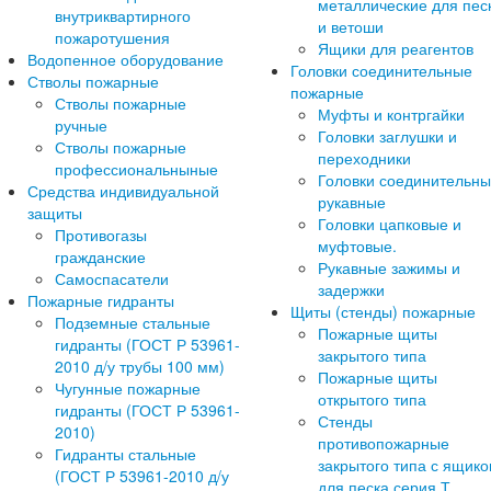
металлические для пес
внутриквартирного
и ветоши
пожаротушения
Ящики для реагентов
Водопенное оборудование
Головки соединительные
Стволы пожарные
пожарные
Стволы пожарные
Муфты и контргайки
ручные
Головки заглушки и
Стволы пожарные
переходники
профессиональныные
Головки соединительн
Средства индивидуальной
рукавные
защиты
Головки цапковые и
Противогазы
муфтовые.
гражданские
Рукавные зажимы и
Самоспасатели
задержки
Пожарные гидранты
Щиты (стенды) пожарные
Подземные стальные
Пожарные щиты
гидранты (ГОСТ Р 53961-
закрытого типа
2010 д/у трубы 100 мм)
Пожарные щиты
Чугунные пожарные
открытого типа
гидранты (ГОСТ Р 53961-
Стенды
2010)
противопожарные
Гидранты стальные
закрытого типа с ящик
(ГОСТ Р 53961-2010 д/у
для песка серия Т