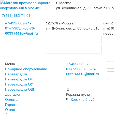
г. Москва,
ул. Дубнинская, д. 83, офис 518, 5
+7(499)
682-71-01
+7
/499/
682-71-
127576
г.Москва
,
пн-чт:
01
+7
/903/
766-76-
ул. Дубнинская, д. 83, офис 518
птн: 0
60
3914416@mail.ru
перер
Меню
+7
/499/
682-71-
Пожарное оборудование
01
+7
/903/
766-76-
Перезарядка
60
3914416@mail.ru
Перезарядка ОП
Перезарядка ОУ
Перезарядка ОВП
x
Доставка
Корзина пуста
0
Оплата
Корзина
0
руб.
Гарантии
О нас