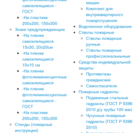
машин
самоклеящиеся -
Комплект для
ГОСТ
внутриквартирного
-
На пластике
пожаротушения
200х200, 150х300
Водопенное оборудование
Знаки предупреждающие
Стволы пожарные
-
На пленке
Стволы пожарные
самоклеящиеся
ручные
15х30, 20х20см
Стволы пожарные
-
На пленке
профессиональныные
самоклеящиеся
Средства индивидуальной
10х10 см
защиты
-
На пленке
Противогазы
фотолюминесцентные
гражданские
самоклеящиеся
Самоспасатели
-
На пленке
Пожарные гидранты
фотолюминесцентные
Подземные стальные
самоклеящиеся -
гидранты (ГОСТ Р 5396
ГОСТ
2010 д/у трубы 100 мм)
-
На пластике
Чугунные пожарные
200х200, 150х300
гидранты (ГОСТ Р 5396
Стенды (пожарные
2010)
инструкции)
Гидранты стальные