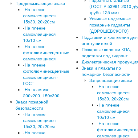
Предписывающие знаки
(ГОСТ Р 53961-2010 д/
-
На пленке
трубы 125 мм)
самоклеящиеся
Уличные надземные
15х30, 20х20см
пожарные гидранты
-
На пленке
(ДОРОШЕВСКОГО)
самоклеящиеся
Подставки и крепления для
10х10 см
огнетушителей
-
На пленке
Пожарные колонки КПА,
фотолюминесцентные
подставки под гидрант
самоклеящиеся
Диэлектрическая продукци
-
На пленке
Знаки и плакаты по
фотолюминесцентные
пожарной безопасности
самоклеящиеся -
Запрещающие знаки
ГОСТ
-
На пленке
-
На пластике
самоклеящиеся
200х200, 150х300
15х30, 20х20см
Знаки пожарной
-
На пленке
безопасности
самоклеящиеся
-
На пленке
10х10 см
самоклеящиеся
-
На пленке
15х30, 20х20см
фотолюминесцент
-
На пленке
самоклеящиеся