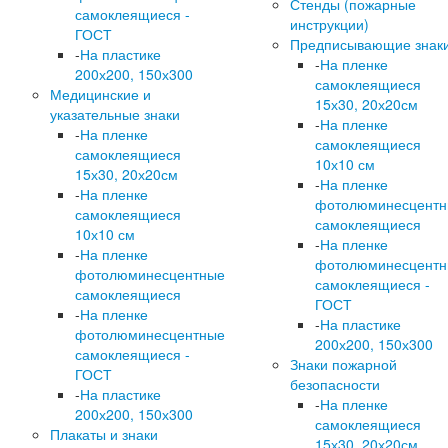
Стенды (пожарные
самоклеящиеся -
инструкции)
ГОСТ
Предписывающие знак
-
На пластике
-
На пленке
200х200, 150х300
самоклеящиеся
Медицинские и
15х30, 20х20см
указательные знаки
-
На пленке
-
На пленке
самоклеящиеся
самоклеящиеся
10х10 см
15х30, 20х20см
-
На пленке
-
На пленке
фотолюминесцент
самоклеящиеся
самоклеящиеся
10х10 см
-
На пленке
-
На пленке
фотолюминесцент
фотолюминесцентные
самоклеящиеся -
самоклеящиеся
ГОСТ
-
На пленке
-
На пластике
фотолюминесцентные
200х200, 150х300
самоклеящиеся -
Знаки пожарной
ГОСТ
безопасности
-
На пластике
-
На пленке
200х200, 150х300
самоклеящиеся
Плакаты и знаки
15х30, 20х20см