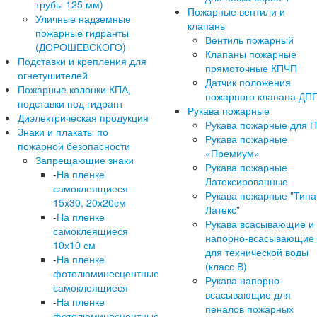
трубы 125 мм)
Пожарные вентили и
Уличные надземные
клапаны
пожарные гидранты
Вентиль пожарный
(ДОРОШЕВСКОГО)
Клапаны пожарные
Подставки и крепления для
прямоточные КПЧП
огнетушителей
Датчик положения
Пожарные колонки КПА,
пожарного клапана ДП
подставки под гидрант
Рукава пожарные
Диэлектрическая продукция
Рукава пожарные для 
Знаки и плакаты по
Рукава пожарные
пожарной безопасности
«Премиум»
Запрещающие знаки
Рукава пожарные
-
На пленке
Латексированные
самоклеящиеся
Рукава пожарные "Типа
15х30, 20х20см
Латекс"
-
На пленке
Рукава всасывающие и
самоклеящиеся
напорно-всасывающие
10х10 см
для технической воды
-
На пленке
(класс В)
фотолюминесцентные
Рукава напорно-
самоклеящиеся
всасывающие для
-
На пленке
пеналов пожарных
фотолюминесцентные