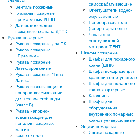
клапаны
самосрабатывающие
Вентиль пожарный
Огнетушители водно-
Клапаны пожарные
эмульсионные
прямоточные КПЧП
Пенообразователи
Датчик положения
(генераторы пены)
пожарного клапана ДППК
Чехлы для
Рукава пожарные
огнетушителей -
Рукава пожарные для ПК
материал ТЕНТ
Рукава пожарные
Шкафы пожарные
«Премиум»
Шкафы для пожарного
Рукава пожарные
крана (ШПК)
Латексированные
Шкафы пожарные для
Рукава пожарные "Типа
хранения огнетушител
Латекс"
Шкафы для пожарного
Рукава всасывающие и
крана квартирные
напорно-всасывающие
Ключницы
для технической воды
Шкафы для
(класс В)
оборудования
Рукава напорно-
внутренних пожарных
всасывающие для
кранов универсальные
пеналов пожарных
Ящики пожарные
машин
Ящики пожарные
Комплект для