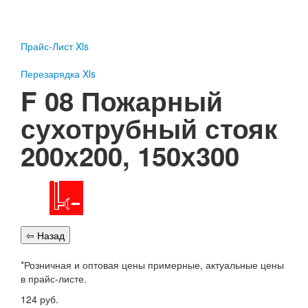
Пожарное оборудование
Перезарядка
Прайс-Лист Xls
Перезарядка ОП
Перезарядка ОУ
Перезарядка Xls
Перезарядка ОВП
F 08 Пожарный
Доставка
сухотрубный стояк
Оплата
200х200, 150х300
Гарантии
О нас
Статьи
Публичная оферта
Сертификаты
Вопрос-Ответ
*Розничная и оптовая цены примерные, актуальные цены
Контакты
в прайс-листе.
Пожарное оборудование
124
руб.
Перезарядка