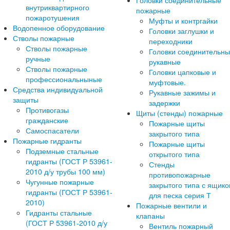
Головки соединительные
внутриквартирного
пожарные
пожаротушения
Муфты и контргайки
Водопенное оборудование
Головки заглушки и
Стволы пожарные
переходники
Стволы пожарные
Головки соединительн
ручные
рукавные
Стволы пожарные
Головки цапковые и
профессиональныные
муфтовые.
Средства индивидуальной
Рукавные зажимы и
защиты
задержки
Противогазы
Щиты (стенды) пожарные
гражданские
Пожарные щиты
Самоспасатели
закрытого типа
Пожарные гидранты
Пожарные щиты
Подземные стальные
открытого типа
гидранты (ГОСТ Р 53961-
Стенды
2010 д/у трубы 100 мм)
противопожарные
Чугунные пожарные
закрытого типа с ящик
гидранты (ГОСТ Р 53961-
для песка серия Т
2010)
Пожарные вентили и
Гидранты стальные
клапаны
(ГОСТ Р 53961-2010 д/у
Вентиль пожарный