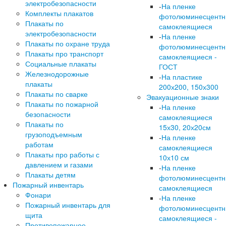
электробезопасности
-
На пленке
Комплекты плакатов
фотолюминесцент
Плакаты по
самоклеящиеся
электробезопасности
-
На пленке
Плакаты по охране труда
фотолюминесцент
Плакаты про транспорт
самоклеящиеся -
Социальные плакаты
ГОСТ
Железнодорожные
-
На пластике
плакаты
200х200, 150х300
Плакаты по сварке
Эвакуационные знаки
Плакаты по пожарной
-
На пленке
безопасности
самоклеящиеся
Плакаты по
15х30, 20х20см
грузоподъемным
-
На пленке
работам
самоклеящиеся
Плакаты про работы с
10х10 см
давлением и газами
-
На пленке
Плакаты детям
фотолюминесцент
Пожарный инвентарь
самоклеящиеся
Фонари
-
На пленке
Пожарный инвентарь для
фотолюминесцент
щита
самоклеящиеся -
Противопожарное