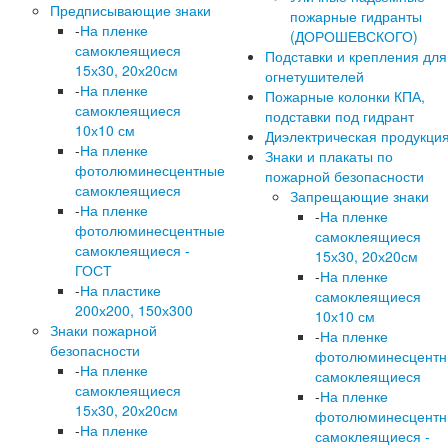
Предписывающие знаки
пожарные гидранты
-
На пленке
(ДОРОШЕВСКОГО)
самоклеящиеся
Подставки и крепления для
15х30, 20х20см
огнетушителей
-
На пленке
Пожарные колонки КПА,
самоклеящиеся
подставки под гидрант
10х10 см
Диэлектрическая продукци
-
На пленке
Знаки и плакаты по
фотолюминесцентные
пожарной безопасности
самоклеящиеся
Запрещающие знаки
-
На пленке
-
На пленке
фотолюминесцентные
самоклеящиеся
самоклеящиеся -
15х30, 20х20см
ГОСТ
-
На пленке
-
На пластике
самоклеящиеся
200х200, 150х300
10х10 см
Знаки пожарной
-
На пленке
безопасности
фотолюминесцент
-
На пленке
самоклеящиеся
самоклеящиеся
-
На пленке
15х30, 20х20см
фотолюминесцент
-
На пленке
самоклеящиеся -