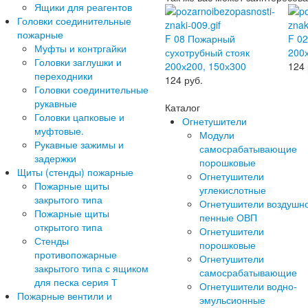
Ящики для реагентов
Головки соединительные
пожарные
F 08 Пожарный
F 0
Муфты и контргайки
сухотрубный стояк
200
Головки заглушки и
200х200, 150х300
124
переходники
124
руб.
Головки соединительные
рукавные
Каталог
Головки цапковые и
Огнетушители
муфтовые.
Модули
Рукавные зажимы и
самосрабатывающие
задержки
порошковые
Щиты (стенды) пожарные
Огнетушители
Пожарные щиты
углекислотные
закрытого типа
Огнетушители воздушн
Пожарные щиты
пенные ОВП
открытого типа
Огнетушители
Стенды
порошковые
противопожарные
Огнетушители
закрытого типа с ящиком
самосрабатывающие
для песка серия Т
Огнетушители водно-
Пожарные вентили и
эмульсионные