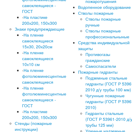
пожаротушения
самоклеящиеся -
Водопенное оборудование
ГОСТ
Стволы пожарные
-
На пластике
Стволы пожарные
200х200, 150х300
ручные
Знаки предупреждающие
Стволы пожарные
-
На пленке
профессиональныные
самоклеящиеся
Средства индивидуальной
15х30, 20х20см
защиты
-
На пленке
Противогазы
самоклеящиеся
гражданские
10х10 см
Самоспасатели
-
На пленке
Пожарные гидранты
фотолюминесцентные
Подземные стальные
самоклеящиеся
гидранты (ГОСТ Р 5396
-
На пленке
2010 д/у трубы 100 мм)
фотолюминесцентные
Чугунные пожарные
самоклеящиеся -
гидранты (ГОСТ Р 5396
ГОСТ
2010)
-
На пластике
Гидранты стальные
200х200, 150х300
(ГОСТ Р 53961-2010 д/
Стенды (пожарные
трубы 125 мм)
инструкции)
Уличные надземные