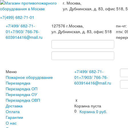
г. Москва,
ул. Дубнинская, д. 83, офис 518, 5
+7(499)
682-71-01
+7
/499/
682-71-
127576
г.Москва
,
пн-чт:
01
+7
/903/
766-76-
ул. Дубнинская, д. 83, офис 518
птн: 0
60
3914416@mail.ru
перер
Меню
+7
/499/
682-71-
Пожарное оборудование
01
+7
/903/
766-76-
Перезарядка
60
3914416@mail.ru
Перезарядка ОП
Перезарядка ОУ
Перезарядка ОВП
x
Доставка
Корзина пуста
0
Оплата
Корзина
0
руб.
Гарантии
О нас