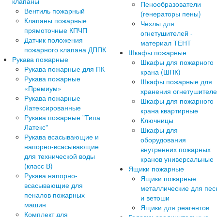
клапаны
Пенообразователи
Вентиль пожарный
(генераторы пены)
Клапаны пожарные
Чехлы для
прямоточные КПЧП
огнетушителей -
Датчик положения
материал ТЕНТ
пожарного клапана ДППК
Шкафы пожарные
Рукава пожарные
Шкафы для пожарного
Рукава пожарные для ПК
крана (ШПК)
Рукава пожарные
Шкафы пожарные для
«Премиум»
хранения огнетушител
Рукава пожарные
Шкафы для пожарного
Латексированные
крана квартирные
Рукава пожарные "Типа
Ключницы
Латекс"
Шкафы для
Рукава всасывающие и
оборудования
напорно-всасывающие
внутренних пожарных
для технической воды
кранов универсальные
(класс В)
Ящики пожарные
Рукава напорно-
Ящики пожарные
всасывающие для
металлические для пес
пеналов пожарных
и ветоши
машин
Ящики для реагентов
Комплект для