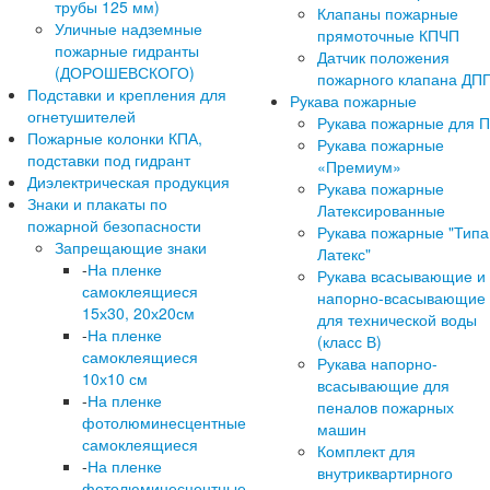
трубы 125 мм)
Клапаны пожарные
Уличные надземные
прямоточные КПЧП
пожарные гидранты
Датчик положения
(ДОРОШЕВСКОГО)
пожарного клапана ДП
Подставки и крепления для
Рукава пожарные
огнетушителей
Рукава пожарные для 
Пожарные колонки КПА,
Рукава пожарные
подставки под гидрант
«Премиум»
Диэлектрическая продукция
Рукава пожарные
Знаки и плакаты по
Латексированные
пожарной безопасности
Рукава пожарные "Типа
Запрещающие знаки
Латекс"
-
На пленке
Рукава всасывающие и
самоклеящиеся
напорно-всасывающие
15х30, 20х20см
для технической воды
-
На пленке
(класс В)
самоклеящиеся
Рукава напорно-
10х10 см
всасывающие для
-
На пленке
пеналов пожарных
фотолюминесцентные
машин
самоклеящиеся
Комплект для
-
На пленке
внутриквартирного
фотолюминесцентные