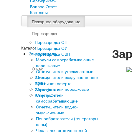
Сертификаты
Вопрос-Ответ
Контакты
Пожарное оборудование
Перезарядка
Перезарядка ОП
Каталог
Перезарядка ОУ
Зар
Огнетушители
Перезарядка ОВП
Модули самосрабатывающие
порошковые
О нас
Огнетушители углекислотные
Огнетушители воздушно-пенные
Статьи
ОВП
Публичная оферта
Огнетушители порошковые
Сертификаты
Огнетушители
Вопрос-Ответ
самосрабатывающие
Огнетушители водно-
эмульсионные
Пенообразователи (генераторы
пены)
Чехлы для огнетушителей -