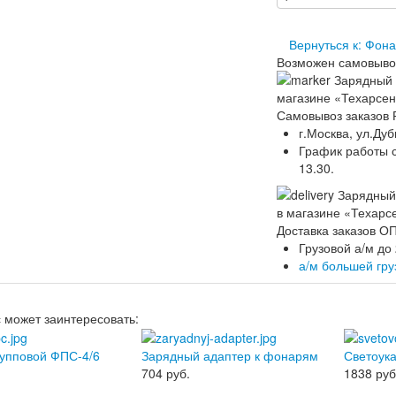
Вернуться к: Фон
Возможен самовыво
Самовывоз заказов 
г.Москва, ул.Дуб
График работы ск
13.30.
Доставка заказов 
Грузовой а/м до
а/м большей гр
с может заинтересовать:
упповой ФПС-4/6
Зарядный адаптер к фонарям
Светоук
704
руб.
1838
руб