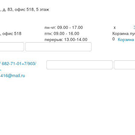
, д. 83, офис 518, 5 этаж
пн-чт: 09.00 - 17.00
x
3, офис 518
птн: 09.00 - 16.00
Корзина пу
0
перерыв: 13.00-14.00
Корзин
/
682-71-01
+7
/903/
-
4416@mail.ru