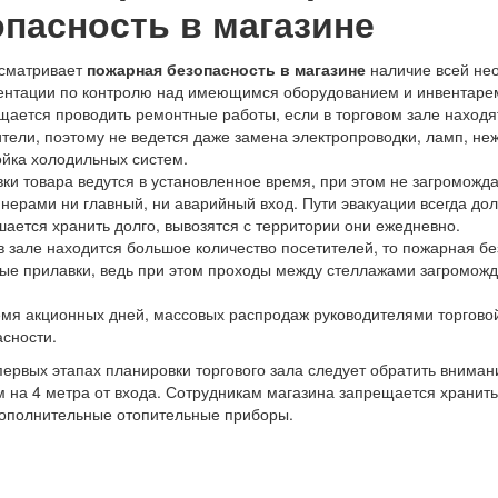
опасность в магазине
сматривает
пожарная безопасность в магазине
наличие всей не
ентации по контролю над имеющимся оборудованием и инвентаре
щается проводить ремонтные работы, если в торговом зале находя
тели, поэтому не ведется даже замена электропроводки, ламп, не
ойка холодильных систем.
ки товара ведутся в установленное время, при этом не загроможд
йнерами ни главный, ни аварийный вход. Пути эвакуации всегда д
ается хранить долго, вывозятся с территории они ежедневно.
в зале находится большое количество посетителей, то пожарная б
вые прилавки, ведь при этом проходы между стеллажами загромож
емя акционных дней, массовых распродаж руководителями торгово
асности.
первых этапах планировки торгового зала следует обратить внима
м на 4 метра от входа. Сотрудникам магазина запрещается храни
дополнительные отопительные приборы.