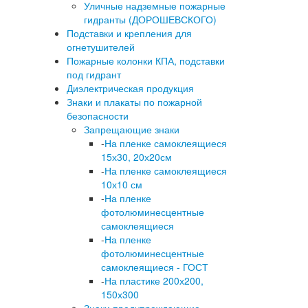
Уличные надземные пожарные
гидранты (ДОРОШЕВСКОГО)
Подставки и крепления для
огнетушителей
Пожарные колонки КПА, подставки
под гидрант
Диэлектрическая продукция
Знаки и плакаты по пожарной
безопасности
Запрещающие знаки
-
На пленке самоклеящиеся
15х30, 20х20см
-
На пленке самоклеящиеся
10х10 см
-
На пленке
фотолюминесцентные
самоклеящиеся
-
На пленке
фотолюминесцентные
самоклеящиеся - ГОСТ
-
На пластике 200х200,
150х300