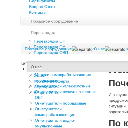
Сертификаты
Вопрос-Ответ
Контакты
Пожарное оборудование
Перезарядка
Перезарядка ОП
Перезарядка ОУ
Пожарное оборудование
О нас
Перезарядка ОВП
Каталог
Пож
О нас
Огнетушители
Модули самосрабатывающие
Статьи
Поч
порошковые
Публичная оферта
Огнетушители углекислотные
Сертификаты
Огнетушители воздушно-пенные
Вопрос-Ответ
И в крупн
ОВП
предусмот
Огнетушители порошковые
ситуаций.
Огнетушители
аэрозольн
самосрабатывающие
По 
Огнетушители водно-
эмульсионные