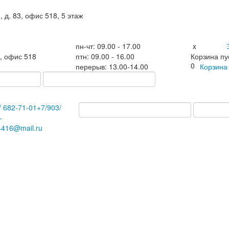
, д. 83, офис 518, 5 этаж
пн-чт: 09.00 - 17.00
x
3, офис 518
птн: 09.00 - 16.00
Корзина пу
0
перерыв: 13.00-14.00
Корзин
/
682-71-01
+7
/903/
-
4416@mail.ru