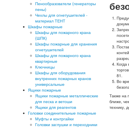
без
Пенообразователи (генераторы
пены)
Чехлы для огнетушителей -
Преду
материал ТЕНТ
докум
Шкафы пожарные
Запре
Шкафы для пожарного крана
посети
(ШПК)
настр
Шкафы пожарные для хранения
Постав
огнетушителей
конте
Шкафы для пожарного крана
разреш
квартирные
Когда 
Ключницы
торго
Шкафы для оборудования
81.
внутренних пожарных кранов
Во вр
универсальные
безоп
Ящики пожарные
Ящики пожарные металлические
Также на 
для песка и ветоши
ближе, че
Ящики для реагентов
технику, 
Головки соединительные пожарные
Муфты и контргайки
Головки заглушки и переходники