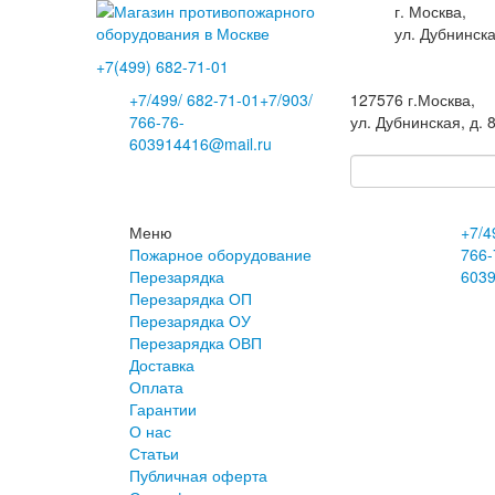
г. Москва,
ул. Дубнинска
+7(499)
682-71-01
+7
/499/
682-71-01
+7
/903/
127576
г.Москва
,
766-76-
ул. Дубнинская, д. 
60
3914416@mail.ru
Меню
+7
/4
Пожарное оборудование
766-
Перезарядка
60
3
Перезарядка ОП
Перезарядка ОУ
Перезарядка ОВП
Доставка
Оплата
Гарантии
О нас
Статьи
Публичная оферта