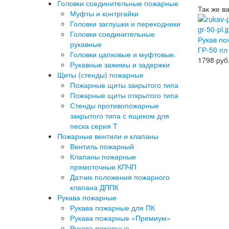
Головки соединительные пожарные
Так же в
Муфты и контргайки
Головки заглушки и переходники
Головки соединительные
Рукав по
рукавные
ГР-50 пл
Головки цапковые и муфтовые.
1798
руб
Рукавные зажимы и задержки
Щиты (стенды) пожарные
Пожарные щиты закрытого типа
Пожарные щиты открытого типа
Стенды противопожарные
закрытого типа с ящиком для
песка серия Т
Пожарные вентили и клапаны
Вентиль пожарный
Клапаны пожарные
прямоточные КПЧП
Датчик положения пожарного
клапана ДППК
Рукава пожарные
Рукава пожарные для ПК
Рукава пожарные «Премиум»
Рукава пожарные