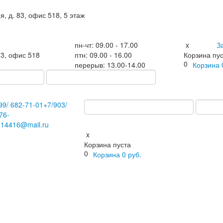
я, д. 83, офис 518, 5 этаж
пн-чт: 09.00 - 17.00
x
З
83, офис 518
птн: 09.00 - 16.00
Корзина пу
0
перерыв: 13.00-14.00
Корзина
99/
682-71-01
+7
/903/
76-
914416@mail.ru
x
Корзина пуста
0
Корзина
0
руб.