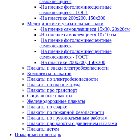
самоклеящиеся
-
На пленке фотолюминесцентные
самоклеящиеся - ГОСТ
-
На пластике 200х200, 150х300
Медицинские и указательные знаки
-
На пленке самоклеящиеся 15х30, 20х20см
-
На пленке самоклеящиеся 10х10 см
-
На пленке фотолюминесцентные
самоклеящиеся
-
На пленке фотолюминесцентные
самоклеящиеся - ГОСТ
-
На пластике 200х200, 150х300
Плакаты и знаки электробезопасности
Комплекты плакатов
Плакаты по электробезопасности
Плакаты по охране труда
Плакаты про транспорт
Социальные плакаты
Железнодорожные плакаты
Плакаты по сварке
Плакаты по пожарной безопасности
Плакаты по грузоподъемным работам
Плакаты про работы с давлением и газами
Плакаты детям
Пожарный инвентарь