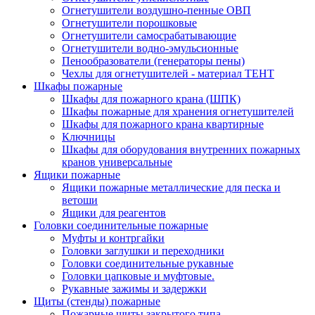
Огнетушители воздушно-пенные ОВП
Огнетушители порошковые
Огнетушители самосрабатывающие
Огнетушители водно-эмульсионные
Пенообразователи (генераторы пены)
Чехлы для огнетушителей - материал ТЕНТ
Шкафы пожарные
Шкафы для пожарного крана (ШПК)
Шкафы пожарные для хранения огнетушителей
Шкафы для пожарного крана квартирные
Ключницы
Шкафы для оборудования внутренних пожарных
кранов универсальные
Ящики пожарные
Ящики пожарные металлические для песка и
ветоши
Ящики для реагентов
Головки соединительные пожарные
Муфты и контргайки
Головки заглушки и переходники
Головки соединительные рукавные
Головки цапковые и муфтовые.
Рукавные зажимы и задержки
Щиты (стенды) пожарные
Пожарные щиты закрытого типа