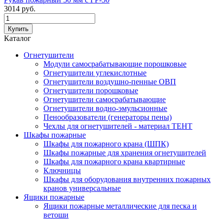
3014
руб.
Каталог
Огнетушители
Модули самосрабатывающие порошковые
Огнетушители углекислотные
Огнетушители воздушно-пенные ОВП
Огнетушители порошковые
Огнетушители самосрабатывающие
Огнетушители водно-эмульсионные
Пенообразователи (генераторы пены)
Чехлы для огнетушителей - материал ТЕНТ
Шкафы пожарные
Шкафы для пожарного крана (ШПК)
Шкафы пожарные для хранения огнетушителей
Шкафы для пожарного крана квартирные
Ключницы
Шкафы для оборудования внутренних пожарных
кранов универсальные
Ящики пожарные
Ящики пожарные металлические для песка и
ветоши