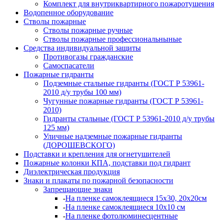
Комплект для внутриквартирного пожаротушения
Водопенное оборудование
Стволы пожарные
Стволы пожарные ручные
Стволы пожарные профессиональныные
Средства индивидуальной защиты
Противогазы гражданские
Самоспасатели
Пожарные гидранты
Подземные стальные гидранты (ГОСТ Р 53961-
2010 д/у трубы 100 мм)
Чугунные пожарные гидранты (ГОСТ Р 53961-
2010)
Гидранты стальные (ГОСТ Р 53961-2010 д/у трубы
125 мм)
Уличные надземные пожарные гидранты
(ДОРОШЕВСКОГО)
Подставки и крепления для огнетушителей
Пожарные колонки КПА, подставки под гидрант
Диэлектрическая продукция
Знаки и плакаты по пожарной безопасности
Запрещающие знаки
-
На пленке самоклеящиеся 15х30, 20х20см
-
На пленке самоклеящиеся 10х10 см
-
На пленке фотолюминесцентные