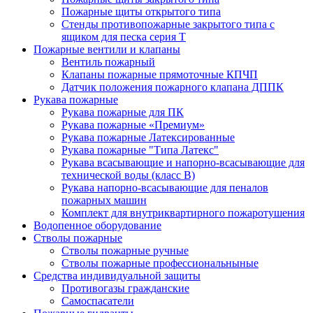
Пожарные щиты открытого типа
Стенды противопожарные закрытого типа с
ящиком для песка серия Т
Пожарные вентили и клапаны
Вентиль пожарный
Клапаны пожарные прямоточные КПЧП
Датчик положения пожарного клапана ДППК
Рукава пожарные
Рукава пожарные для ПК
Рукава пожарные «Премиум»
Рукава пожарные Латексированные
Рукава пожарные "Типа Латекс"
Рукава всасывающие и напорно-всасывающие для
технической воды (класс В)
Рукава напорно-всасывающие для пеналов
пожарных машин
Комплект для внутриквартирного пожаротушения
Водопенное оборудование
Стволы пожарные
Стволы пожарные ручные
Стволы пожарные профессиональныные
Средства индивидуальной защиты
Противогазы гражданские
Самоспасатели