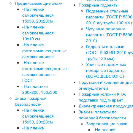
Предписывающие знаки
Пожарные гидранты
-
На пленке
Подземные стальные
самоклеящиеся
гидранты (ГОСТ Р 5396
15х30, 20х20см
2010 д/у трубы 100 мм)
-
На пленке
Чугунные пожарные
самоклеящиеся
гидранты (ГОСТ Р 5396
10х10 см
2010)
-
На пленке
Гидранты стальные
фотолюминесцентные
(ГОСТ Р 53961-2010 д/
самоклеящиеся
трубы 125 мм)
-
На пленке
Уличные надземные
фотолюминесцентные
пожарные гидранты
самоклеящиеся -
(ДОРОШЕВСКОГО)
ГОСТ
Подставки и крепления для
-
На пластике
огнетушителей
200х200, 150х300
Пожарные колонки КПА,
Знаки пожарной
подставки под гидрант
безопасности
Диэлектрическая продукци
-
На пленке
Знаки и плакаты по
самоклеящиеся
пожарной безопасности
15х30, 20х20см
Запрещающие знаки
-
На пленке
-
На пленке