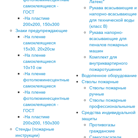
Латекс"
самоклеящиеся -
Рукава всасывающие и
ГОСТ
напорно-всасывающие
-
На пластике
для технической воды
200х200, 150х300
(класс В)
Знаки предупреждающие
Рукава напорно-
-
На пленке
всасывающие для
самоклеящиеся
пеналов пожарных
15х30, 20х20см
машин
-
На пленке
Комплект для
самоклеящиеся
внутриквартирного
10х10 см
пожаротушения
-
На пленке
Водопенное оборудование
фотолюминесцентные
Стволы пожарные
самоклеящиеся
Стволы пожарные
-
На пленке
ручные
фотолюминесцентные
Стволы пожарные
самоклеящиеся -
профессиональныные
ГОСТ
Средства индивидуальной
-
На пластике
защиты
200х200, 150х300
Противогазы
Стенды (пожарные
гражданские
инструкции)
Самоспасатели