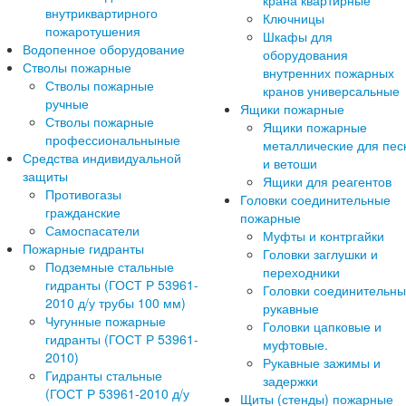
крана квартирные
внутриквартирного
Ключницы
пожаротушения
Шкафы для
Водопенное оборудование
оборудования
Стволы пожарные
внутренних пожарных
Стволы пожарные
кранов универсальные
ручные
Ящики пожарные
Стволы пожарные
Ящики пожарные
профессиональныные
металлические для пес
Средства индивидуальной
и ветоши
защиты
Ящики для реагентов
Противогазы
Головки соединительные
гражданские
пожарные
Самоспасатели
Муфты и контргайки
Пожарные гидранты
Головки заглушки и
Подземные стальные
переходники
гидранты (ГОСТ Р 53961-
Головки соединительн
2010 д/у трубы 100 мм)
рукавные
Чугунные пожарные
Головки цапковые и
гидранты (ГОСТ Р 53961-
муфтовые.
2010)
Рукавные зажимы и
Гидранты стальные
задержки
(ГОСТ Р 53961-2010 д/у
Щиты (стенды) пожарные