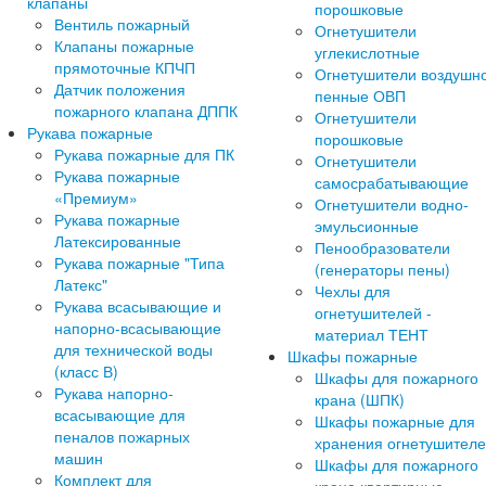
клапаны
порошковые
Вентиль пожарный
Огнетушители
Клапаны пожарные
углекислотные
прямоточные КПЧП
Огнетушители воздушн
Датчик положения
пенные ОВП
пожарного клапана ДППК
Огнетушители
Рукава пожарные
порошковые
Рукава пожарные для ПК
Огнетушители
Рукава пожарные
самосрабатывающие
«Премиум»
Огнетушители водно-
Рукава пожарные
эмульсионные
Латексированные
Пенообразователи
Рукава пожарные "Типа
(генераторы пены)
Латекс"
Чехлы для
Рукава всасывающие и
огнетушителей -
напорно-всасывающие
материал ТЕНТ
для технической воды
Шкафы пожарные
(класс В)
Шкафы для пожарного
Рукава напорно-
крана (ШПК)
всасывающие для
Шкафы пожарные для
пеналов пожарных
хранения огнетушител
машин
Шкафы для пожарного
Комплект для