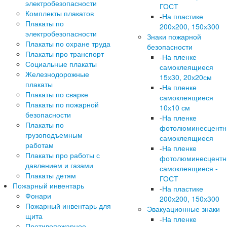
электробезопасности
ГОСТ
Комплекты плакатов
-
На пластике
Плакаты по
200х200, 150х300
электробезопасности
Знаки пожарной
Плакаты по охране труда
безопасности
Плакаты про транспорт
-
На пленке
Социальные плакаты
самоклеящиеся
Железнодорожные
15х30, 20х20см
плакаты
-
На пленке
Плакаты по сварке
самоклеящиеся
Плакаты по пожарной
10х10 см
безопасности
-
На пленке
Плакаты по
фотолюминесцент
грузоподъемным
самоклеящиеся
работам
-
На пленке
Плакаты про работы с
фотолюминесцент
давлением и газами
самоклеящиеся -
Плакаты детям
ГОСТ
Пожарный инвентарь
-
На пластике
Фонари
200х200, 150х300
Пожарный инвентарь для
Эвакуационные знаки
щита
-
На пленке
Противопожарное