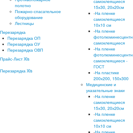
самоклеящиеся
полотно
15х30, 20х20см
Пожарно-спасательное
-
На пленке
оборудование
самоклеящиеся
Лестницы
10х10 см
-
На пленке
Перезарядка
фотолюминесцент
Перезарядка ОП
самоклеящиеся
Перезарядка ОУ
-
На пленке
Перезарядка ОВП
фотолюминесцент
Прайс-Лист Xls
самоклеящиеся -
ГОСТ
Перезарядка Xls
-
На пластике
200х200, 150х300
Медицинские и
указательные знаки
-
На пленке
самоклеящиеся
15х30, 20х20см
-
На пленке
самоклеящиеся
10х10 см
-
На пленке