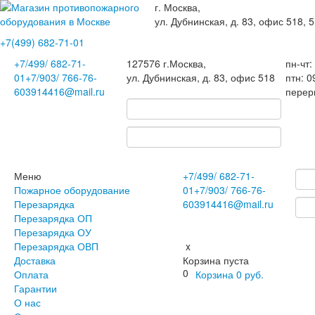
г. Москва,
ул. Дубнинская, д. 83, офис 518, 5
+7(499)
682-71-01
+7
/499/
682-71-
127576
г.Москва
,
пн-чт:
01
+7
/903/
766-76-
ул. Дубнинская, д. 83, офис 518
птн: 0
60
3914416@mail.ru
перер
Меню
+7
/499/
682-71-
Пожарное оборудование
01
+7
/903/
766-76-
Перезарядка
60
3914416@mail.ru
Перезарядка ОП
Перезарядка ОУ
Перезарядка ОВП
x
Доставка
Корзина пуста
0
Оплата
Корзина
0
руб.
Гарантии
О нас