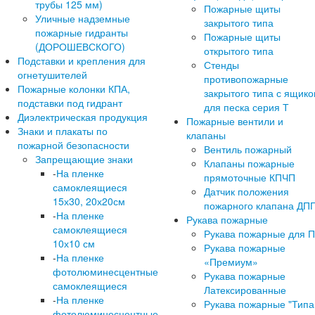
трубы 125 мм)
Пожарные щиты
Уличные надземные
закрытого типа
пожарные гидранты
Пожарные щиты
(ДОРОШЕВСКОГО)
открытого типа
Подставки и крепления для
Стенды
огнетушителей
противопожарные
Пожарные колонки КПА,
закрытого типа с ящик
подставки под гидрант
для песка серия Т
Диэлектрическая продукция
Пожарные вентили и
Знаки и плакаты по
клапаны
пожарной безопасности
Вентиль пожарный
Запрещающие знаки
Клапаны пожарные
-
На пленке
прямоточные КПЧП
самоклеящиеся
Датчик положения
15х30, 20х20см
пожарного клапана ДП
-
На пленке
Рукава пожарные
самоклеящиеся
Рукава пожарные для 
10х10 см
Рукава пожарные
-
На пленке
«Премиум»
фотолюминесцентные
Рукава пожарные
самоклеящиеся
Латексированные
-
На пленке
Рукава пожарные "Типа
фотолюминесцентные