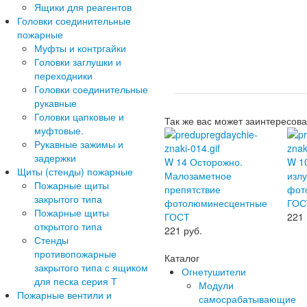
Ящики для реагентов
Головки соединительные
пожарные
Муфты и контргайки
Головки заглушки и
переходники
Головки соединительные
рукавные
Головки цапковые и
Так же вас может заинтересова
муфтовые.
Рукавные зажимы и
задержки
W 14 Осторожно.
W 1
Щиты (стенды) пожарные
Малозаметное
изл
Пожарные щиты
препятствие
фот
закрытого типа
фотолюминесцентные
ГОС
Пожарные щиты
ГОСТ
221
открытого типа
221
руб.
Стенды
противопожарные
Каталог
закрытого типа с ящиком
Огнетушители
для песка серия Т
Модули
Пожарные вентили и
самосрабатывающие