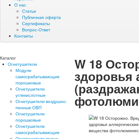
О нас
Статьи
Публичная оферта
Сертификаты
Вопрос-Ответ
Контакты
Каталог
W 18 Осто
Огнетушители
Модули
здоровья 
самосрабатывающие
порошковые
(раздража
Огнетушители
углекислотные
фотолюми
Огнетушители воздушно-
пенные ОВП
Огнетушители
порошковые
Огнетушители
самосрабатывающие
Огнетушители водно-