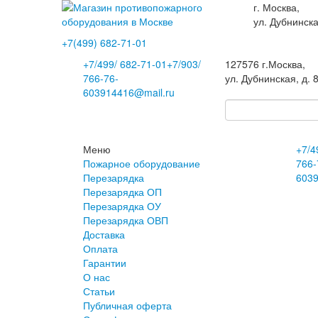
г. Москва,
ул. Дубнинска
+7(499)
682-71-01
+7
/499/
682-71-01
+7
/903/
127576
г.Москва
,
766-76-
ул. Дубнинская, д. 
60
3914416@mail.ru
Меню
+7
/4
Пожарное оборудование
766-
Перезарядка
60
3
Перезарядка ОП
Перезарядка ОУ
Перезарядка ОВП
Доставка
Оплата
Гарантии
О нас
Статьи
Публичная оферта