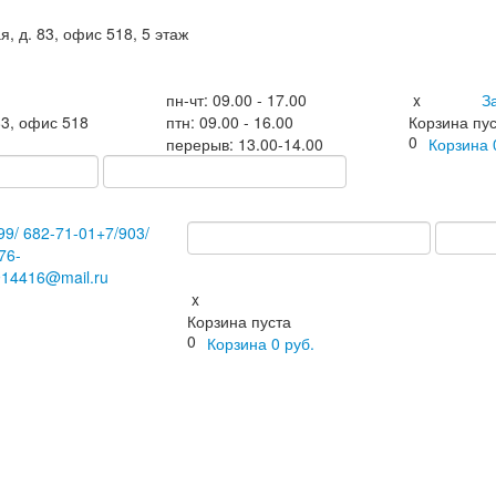
я, д. 83, офис 518, 5 этаж
пн-чт: 09.00 - 17.00
x
З
83, офис 518
птн: 09.00 - 16.00
Корзина пу
0
перерыв: 13.00-14.00
Корзина
99/
682-71-01
+7
/903/
76-
914416@mail.ru
x
Корзина пуста
0
Корзина
0
руб.