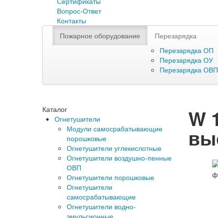
Сертификаты
Вопрос-Ответ
Контакты
Пожарное оборудование
Перезарядка
Перезарядка ОП
Перезарядка ОУ
Перезарядка ОВП
Каталог
W 
Огнетушители
Модули самосрабатывающие
вы
порошковые
Огнетушители углекислотные
Огнетушители воздушно-пенные
ОВП
Огнетушители порошковые
Огнетушители
самосрабатывающие
Огнетушители водно-
эмульсионные