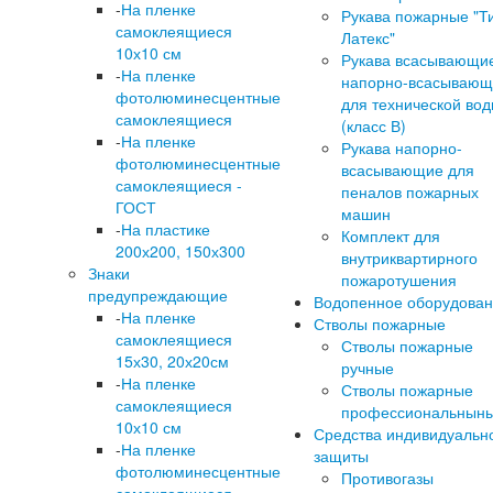
-
На пленке
Рукава пожарные "Т
самоклеящиеся
Латекс"
10х10 см
Рукава всасывающи
-
На пленке
напорно-всасывающ
фотолюминесцентные
для технической во
самоклеящиеся
(класс В)
-
На пленке
Рукава напорно-
фотолюминесцентные
всасывающие для
самоклеящиеся -
пеналов пожарных
ГОСТ
машин
-
На пластике
Комплект для
200х200, 150х300
внутриквартирного
Знаки
пожаротушения
предупреждающие
Водопенное оборудова
-
На пленке
Стволы пожарные
самоклеящиеся
Стволы пожарные
15х30, 20х20см
ручные
-
На пленке
Стволы пожарные
самоклеящиеся
профессиональнын
10х10 см
Средства индивидуальн
-
На пленке
защиты
фотолюминесцентные
Противогазы