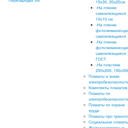
Перезарядка Xls
15х30, 20х20см
-
На пленке
самоклеящиеся
10х10 см
-
На пленке
фотолюминесце
самоклеящиеся
-
На пленке
фотолюминесце
самоклеящиеся 
ГОСТ
-
На пластике
200х200, 150х30
Плакаты и знаки
электробезопасност
Комплекты плакатов
Плакаты по
электробезопасност
Плакаты по охране
труда
Плакаты про трансп
Социальные плакат
Железнодорожные