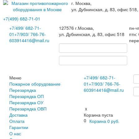
г. Москва,
ул. Дубнинская, д. 83, офис 518,
+7(499)
682-71-01
+7
/499/
682-71-
127576
г.Москва
,
пн-ч
01
+7
/903/
766-76-
ул. Дубнинская, д. 83, офис 518
птн:
60
3914416@mail.ru
пере
Меню
+7
/499/
682-71-
Пожарное оборудование
01
+7
/903/
766-76-
Перезарядка
60
3914416@mail.ru
Перезарядка ОП
Перезарядка ОУ
Перезарядка ОВП
x
Доставка
Корзина пуста
0
Оплата
Корзина
0
руб.
Гарантии
О нас