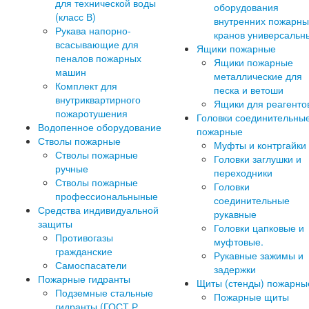
для технической воды
оборудования
(класс В)
внутренних пожарны
Рукава напорно-
кранов универсальн
всасывающие для
Ящики пожарные
пеналов пожарных
Ящики пожарные
машин
металлические для
Комплект для
песка и ветоши
внутриквартирного
Ящики для реагенто
пожаротушения
Головки соединительны
Водопенное оборудование
пожарные
Стволы пожарные
Муфты и контргайки
Стволы пожарные
Головки заглушки и
ручные
переходники
Стволы пожарные
Головки
профессиональныные
соединительные
Средства индивидуальной
рукавные
защиты
Головки цапковые и
Противогазы
муфтовые.
гражданские
Рукавные зажимы и
Самоспасатели
задержки
Пожарные гидранты
Щиты (стенды) пожарны
Подземные стальные
Пожарные щиты
гидранты (ГОСТ Р