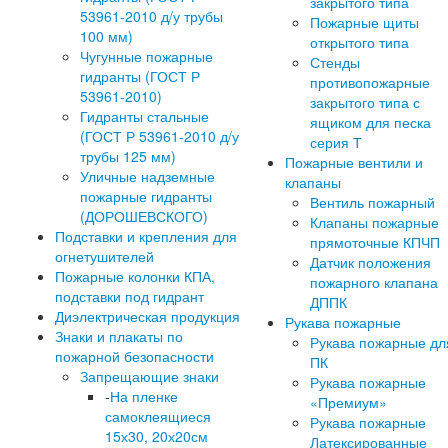
закрытого типа
53961-2010 д/у трубы
Пожарные щиты
100 мм)
открытого типа
Чугунные пожарные
Стенды
гидранты (ГОСТ Р
противопожарные
53961-2010)
закрытого типа с
Гидранты стальные
ящиком для песка
(ГОСТ Р 53961-2010 д/у
серия Т
трубы 125 мм)
Пожарные вентили и
Уличные надземные
клапаны
пожарные гидранты
Вентиль пожарный
(ДОРОШЕВСКОГО)
Клапаны пожарные
Подставки и крепления для
прямоточные КПЧП
огнетушителей
Датчик положения
Пожарные колонки КПА,
пожарного клапана
подставки под гидрант
ДППК
Диэлектрическая продукция
Рукава пожарные
Знаки и плакаты по
Рукава пожарные дл
пожарной безопасности
ПК
Запрещающие знаки
Рукава пожарные
-
На пленке
«Премиум»
самоклеящиеся
Рукава пожарные
15х30, 20х20см
Латексированные