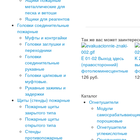
Ящики пожарные
металлические для
песка и ветоши
Ящики для реагентов
Головки соединительные
пожарные
Муфты и контргайки
Так же вас может заинтерес
Головки заглушки и
переходники
Головки
E 01-02 Выход здесь
K 
соединительные
(правосторонний)
вы
рукавные
фотолюминесцентные
фо
Головки цапковые и
126
руб.
1
муфтовые.
Рукавные зажимы и
задержки
Каталог
Щиты (стенды) пожарные
Огнетушители
Пожарные щиты
Модули
закрытого типа
самосрабатывающи
Пожарные щиты
порошковые
открытого типа
Огнетушители
Стенды
углекислотные
противопожарные
Огнетушители