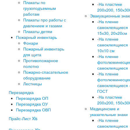
Плакаты по
-
На пластике
грузоподъемным
200х200, 150х30
работам
Эвакуационные знак
Плакаты про работы с
-
На пленке
давлением и газами
самоклеящиеся
Плакаты детям
15х30, 20х20см
Пожарный инвентарь
-
На пленке
Фонари
самоклеящиеся
Пожарный инвентарь
10х10 см
для щита
-
На пленке
Противопожарное
фотолюминесце
полотно
самоклеящиеся
Пожарно-спасательное
-
На пленке
оборудование
фотолюминесце
Лестницы
самоклеящиеся 
ГОСТ
Перезарядка
-
На пластике
Перезарядка ОП
200х200, 150х30
Перезарядка ОУ
Медицинские и
Перезарядка ОВП
указательные знаки
Прайс-Лист Xls
-
На пленке
самоклеящиеся