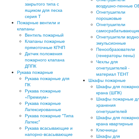
закрытого типа с
воздушно-пенные О
ящиком для песка
Огнетушители
серия Т
порошковые
Пожарные вентили и
Огнетушители
клапаны
самосрабатывающи
Вентиль пожарный
Огнетушители водно
Клапаны пожарные
эмульсионные
прямоточные КПЧП
Пенообразователи
Датчик положения
(генераторы пены)
пожарного клапана
Чехлы для
ДППК
огнетушителей -
Рукава пожарные
материал ТЕНТ
Рукава пожарные для
Шкафы пожарные
ПК
Шкафы для пожарно
Рукава пожарные
крана (ШПК)
«Премиум»
Шкафы пожарные д
Рукава пожарные
хранения
Латексированные
огнетушителей
Рукава пожарные "Типа
Шкафы для пожарно
Латекс"
крана квартирные
Рукава всасывающие и
Ключницы
напорно-всасывающие
Шкафы для