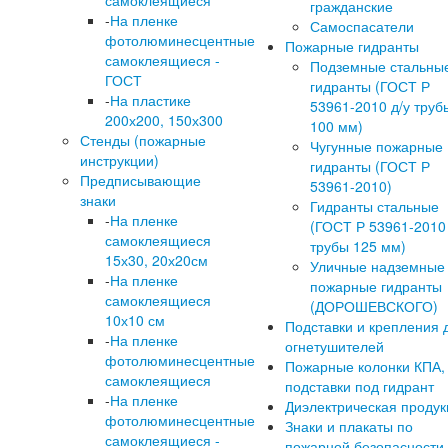
самоклеящиеся
гражданские
-
На пленке
Самоспасатели
фотолюминесцентные
Пожарные гидранты
самоклеящиеся -
Подземные стальны
ГОСТ
гидранты (ГОСТ Р
-
На пластике
53961-2010 д/у труб
200х200, 150х300
100 мм)
Стенды (пожарные
Чугунные пожарные
инструкции)
гидранты (ГОСТ Р
Предписывающие
53961-2010)
знаки
Гидранты стальные
-
На пленке
(ГОСТ Р 53961-2010 
самоклеящиеся
трубы 125 мм)
15х30, 20х20см
Уличные надземные
-
На пленке
пожарные гидранты
самоклеящиеся
(ДОРОШЕВСКОГО)
10х10 см
Подставки и крепления 
-
На пленке
огнетушителей
фотолюминесцентные
Пожарные колонки КПА,
самоклеящиеся
подставки под гидрант
-
На пленке
Диэлектрическая продук
фотолюминесцентные
Знаки и плакаты по
самоклеящиеся -
пожарной безопасности