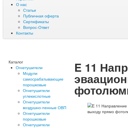
О нас
Статьи
Публичная оферта
Сертификаты
Вопрос-Ответ
Контакты
Каталог
E 11 Нап
Огнетушители
Модули
эваацион
самосрабатывающие
порошковые
фотолюм
Огнетушители
углекислотные
Огнетушители
воздушно-пенные ОВП
Огнетушители
порошковые
Огнетушители