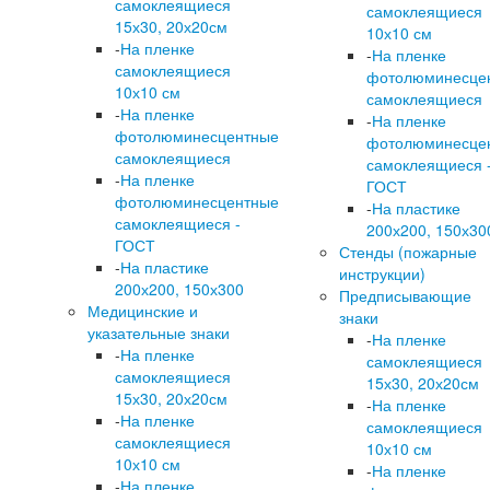
самоклеящиеся
самоклеящиеся
15х30, 20х20см
10х10 см
-
На пленке
-
На пленке
самоклеящиеся
фотолюминесце
10х10 см
самоклеящиеся
-
На пленке
-
На пленке
фотолюминесцентные
фотолюминесце
самоклеящиеся
самоклеящиеся 
-
На пленке
ГОСТ
фотолюминесцентные
-
На пластике
самоклеящиеся -
200х200, 150х30
ГОСТ
Стенды (пожарные
-
На пластике
инструкции)
200х200, 150х300
Предписывающие
Медицинские и
знаки
указательные знаки
-
На пленке
-
На пленке
самоклеящиеся
самоклеящиеся
15х30, 20х20см
15х30, 20х20см
-
На пленке
-
На пленке
самоклеящиеся
самоклеящиеся
10х10 см
10х10 см
-
На пленке
-
На пленке