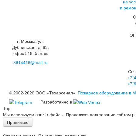
на усл
и ремон
О
ОГ
г. Москва, ул.
Дубнинская, д. 83,
офис 518, 5 этаж
3914416@mail.ru
Свя
+7(
+7(
© 2002-2026 ООО «Техарсенал».
Пожарное оборудование в М
Разработанно в
Top
Мы используем cookie-файлы. Продолжая пользование сайтом po
Принимаю
Отправка заказа. Пожалуйста, подождите ...