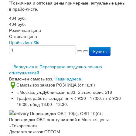
*Розничная и оптовая цены примерные, актуальные цены
Перезарядка ОП
в прайс-листе.
Перезарядка ОУ
Перезарядка ОВП
434
руб.
Доставка
434
руб.
Оплата
Розничная цена
Гарантии
Оптовая цена
О нас
Прайс-Лист Xls
Статьи
Купить
Публичная оферта
Сертификаты
Вопрос-Ответ
Вернуться к: Перезарядка воздушно-пенных
Контакты
огнетушителей
Возможен самовывоз.
Наши адреса
Самовывоз заказов РОЗНИЦА (от 1шт.)
г.Москва, ул.Дубнинская д.83, 5 этаж, офис 518
График работы склада: пн-чт: 9:30 - 17:00. птн: 9:30 -
16:00, обед 13.00 - 13.30.
Доставка заказов ОПТОМ