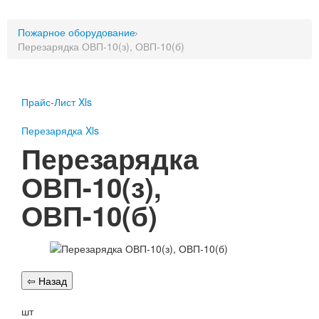
Пожарное оборудование
Пожарное оборудование
Перезарядка
Перезарядка ОВП-10(з), ОВП-10(б)
Перезарядка ОП
Перезарядка ОУ
Перезарядка ОВП
Прайс-Лист Xls
Доставка
Перезарядка Xls
Оплата
Перезарядка
Гарантии
ОВП-10(з),
О нас
ОВП-10(б)
Статьи
Публичная оферта
Сертификаты
Вопрос-Ответ
Контакты
Пожарное оборудование
шт
Перезарядка