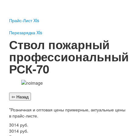
Пожарное оборудование
Перезарядка
Прайс-Лист Xls
Перезарядка ОП
Перезарядка ОУ
Перезарядка Xls
Перезарядка ОВП
Ствол пожарный
Доставка
профессиональный
Оплата
РСК-70
Гарантии
О нас
Статьи
Публичная оферта
Сертификаты
Вопрос-Ответ
*Розничная и оптовая цены примерные, актуальные цены
в прайс-листе.
Контакты
3014
руб.
Пожарное оборудование
3014
руб.
Перезарядка