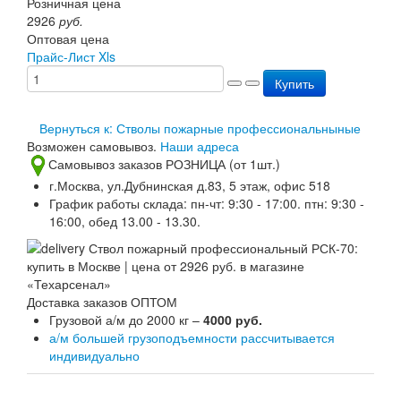
Розничная цена
Перезарядка ОП
2926
руб.
Перезарядка ОУ
Оптовая цена
Перезарядка ОВП
Прайс-Лист Xls
Доставка
Купить
Оплата
Гарантии
О нас
Вернуться к: Стволы пожарные профессиональныные
Статьи
Возможен самовывоз.
Наши адреса
Публичная оферта
Самовывоз заказов РОЗНИЦА (от 1шт.)
Сертификаты
г.Москва, ул.Дубнинская д.83, 5 этаж, офис 518
Вопрос-Ответ
График работы склада: пн-чт: 9:30 - 17:00. птн: 9:30 -
Контакты
16:00, обед 13.00 - 13.30.
Доставка заказов ОПТОМ
Грузовой а/м до 2000 кг –
4000 руб.
а/м большей грузоподъемности рассчитывается
индивидуально