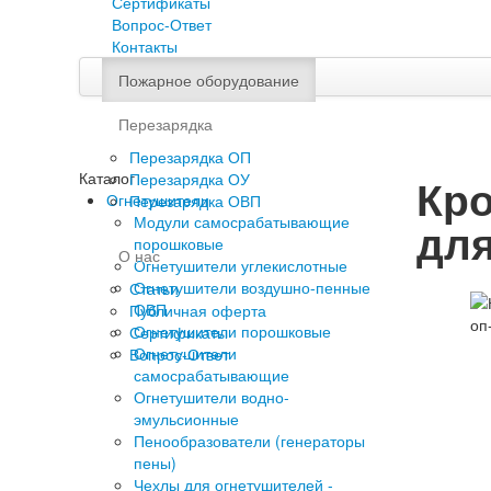
Сертификаты
Вопрос-Ответ
Контакты
Пожарное оборудование
Перезарядка
Перезарядка ОП
Каталог
Перезарядка ОУ
Кро
Огнетушители
Перезарядка ОВП
Модули самосрабатывающие
для
порошковые
О нас
Огнетушители углекислотные
Огнетушители воздушно-пенные
Статьи
ОВП
Публичная оферта
Огнетушители порошковые
Сертификаты
Огнетушители
Вопрос-Ответ
самосрабатывающие
Огнетушители водно-
эмульсионные
Пенообразователи (генераторы
пены)
Чехлы для огнетушителей -