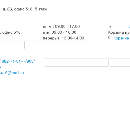
, д. 83, офис 518, 5 этаж
пн-чт: 09.00 - 17.00
x
3, офис 518
птн: 09.00 - 16.00
Корзина пу
0
перерыв: 13.00-14.00
Корзин
/
682-71-01
+7
/903/
-
4416@mail.ru