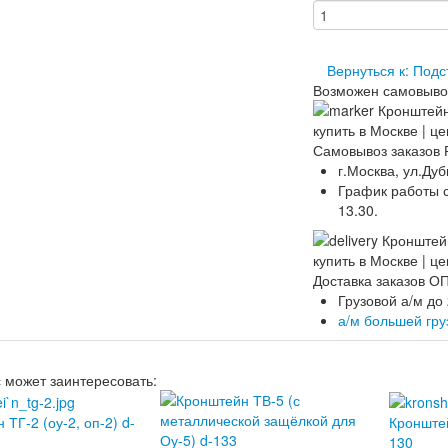
Вернуться к: Под
Возможен самовыво
Самовывоз заказов 
г.Москва, ул.Дуб
График работы ск
13.30.
Доставка заказов 
Грузовой а/м до
а/м большей гр
с может заинтересовать:
ТГ-2 (оу-2, оп-2) d-
Кронштей
130