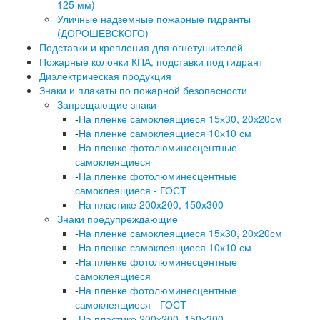
125 мм)
Уличные надземные пожарные гидранты
(ДОРОШЕВСКОГО)
Подставки и крепления для огнетушителей
Пожарные колонки КПА, подставки под гидрант
Диэлектрическая продукция
Знаки и плакаты по пожарной безопасности
Запрещающие знаки
-
На пленке самоклеящиеся 15х30, 20х20см
-
На пленке самоклеящиеся 10х10 см
-
На пленке фотолюминесцентные
самоклеящиеся
-
На пленке фотолюминесцентные
самоклеящиеся - ГОСТ
-
На пластике 200х200, 150х300
Знаки предупреждающие
-
На пленке самоклеящиеся 15х30, 20х20см
-
На пленке самоклеящиеся 10х10 см
-
На пленке фотолюминесцентные
самоклеящиеся
-
На пленке фотолюминесцентные
самоклеящиеся - ГОСТ
-
На пластике 200х200, 150х300