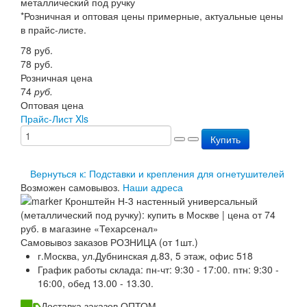
металлический под ручку
Перезарядка ОП
*Розничная и оптовая цены примерные, актуальные цены
Перезарядка ОУ
в прайс-листе.
Перезарядка ОВП
78
руб.
Доставка
78
руб.
Оплата
Розничная цена
Гарантии
74
руб.
О нас
Оптовая цена
Статьи
Прайс-Лист Xls
Публичная оферта
Сертификаты
Купить
Вопрос-Ответ
Контакты
Вернуться к: Подставки и крепления для огнетушителей
Возможен самовывоз.
Наши адреса
Самовывоз заказов РОЗНИЦА (от 1шт.)
г.Москва, ул.Дубнинская д.83, 5 этаж, офис 518
График работы склада: пн-чт: 9:30 - 17:00. птн: 9:30 -
16:00, обед 13.00 - 13.30.
Доставка заказов ОПТОМ