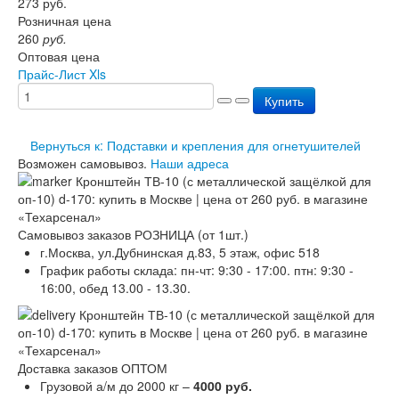
273
руб.
Перезарядка ОП
Розничная цена
Перезарядка ОУ
260
руб.
Перезарядка ОВП
Оптовая цена
Доставка
Прайс-Лист Xls
Оплата
Купить
Гарантии
О нас
Статьи
Вернуться к: Подставки и крепления для огнетушителей
Публичная оферта
Возможен самовывоз.
Наши адреса
Сертификаты
Вопрос-Ответ
Контакты
Самовывоз заказов РОЗНИЦА (от 1шт.)
г.Москва, ул.Дубнинская д.83, 5 этаж, офис 518
График работы склада: пн-чт: 9:30 - 17:00. птн: 9:30 -
16:00, обед 13.00 - 13.30.
Доставка заказов ОПТОМ
Грузовой а/м до 2000 кг –
4000 руб.