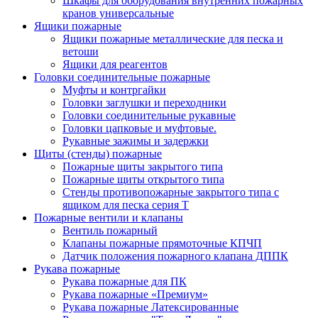
Шкафы для оборудования внутренних пожарных
кранов универсальные
Ящики пожарные
Ящики пожарные металлические для песка и
ветоши
Ящики для реагентов
Головки соединительные пожарные
Муфты и контргайки
Головки заглушки и переходники
Головки соединительные рукавные
Головки цапковые и муфтовые.
Рукавные зажимы и задержки
Щиты (стенды) пожарные
Пожарные щиты закрытого типа
Пожарные щиты открытого типа
Стенды противопожарные закрытого типа с
ящиком для песка серия Т
Пожарные вентили и клапаны
Вентиль пожарный
Клапаны пожарные прямоточные КПЧП
Датчик положения пожарного клапана ДППК
Рукава пожарные
Рукава пожарные для ПК
Рукава пожарные «Премиум»
Рукава пожарные Латексированные