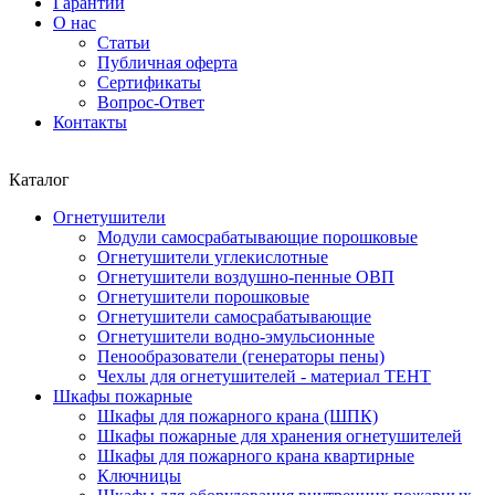
Гарантии
О нас
Статьи
Публичная оферта
Сертификаты
Вопрос-Ответ
Контакты
Каталог
Огнетушители
Модули самосрабатывающие порошковые
Огнетушители углекислотные
Огнетушители воздушно-пенные ОВП
Огнетушители порошковые
Огнетушители самосрабатывающие
Огнетушители водно-эмульсионные
Пенообразователи (генераторы пены)
Чехлы для огнетушителей - материал ТЕНТ
Шкафы пожарные
Шкафы для пожарного крана (ШПК)
Шкафы пожарные для хранения огнетушителей
Шкафы для пожарного крана квартирные
Ключницы