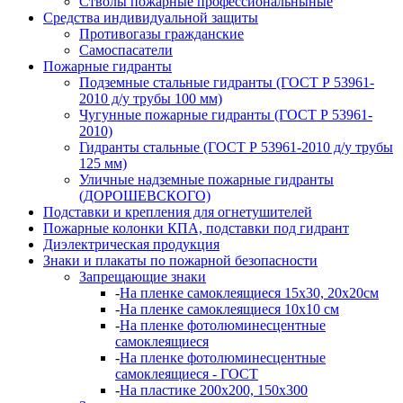
Стволы пожарные профессиональныные
Средства индивидуальной защиты
Противогазы гражданские
Самоспасатели
Пожарные гидранты
Подземные стальные гидранты (ГОСТ Р 53961-
2010 д/у трубы 100 мм)
Чугунные пожарные гидранты (ГОСТ Р 53961-
2010)
Гидранты стальные (ГОСТ Р 53961-2010 д/у трубы
125 мм)
Уличные надземные пожарные гидранты
(ДОРОШЕВСКОГО)
Подставки и крепления для огнетушителей
Пожарные колонки КПА, подставки под гидрант
Диэлектрическая продукция
Знаки и плакаты по пожарной безопасности
Запрещающие знаки
-
На пленке самоклеящиеся 15х30, 20х20см
-
На пленке самоклеящиеся 10х10 см
-
На пленке фотолюминесцентные
самоклеящиеся
-
На пленке фотолюминесцентные
самоклеящиеся - ГОСТ
-
На пластике 200х200, 150х300