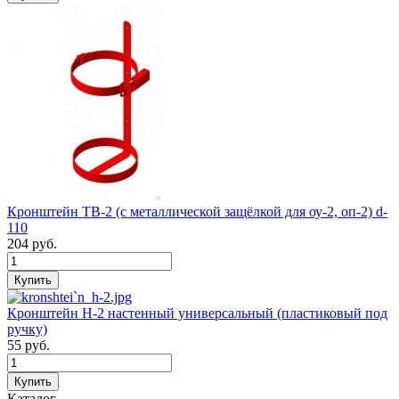
Кронштейн ТВ-2 (с металлической защёлкой для оу-2, оп-2) d-
110
204
руб.
Кронштейн Н-2 настенный универсальный (пластиковый под
ручку)
55
руб.
Каталог