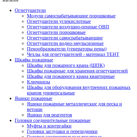
Огнетушители
Модули самосрабатывающие порошковые
Огнетушители углекислотные
Огнетушители воздушно-пенные ОВП
Огнетушители порошковые
Огнетушители самосрабатывающие
Огнетушители водно-эмульсионные
Пенообразователи (генераторы пены)
Чехлы для огнетушителей - материал ТЕНТ
Шкафы пожарные
Шкафы для пожарного крана (ШПК)
Шкафы пожарные для хранения огнетушителей
Шкафы для пожарного крана квартирные
Ключницы
Шкафы для оборудования внутренних пожарных
кранов универсальные
Ящики пожарные
Ящики пожарные металлические для песка и
ветоши
Ящики для реагентов
Головки соединительные пожарные
Муфты и контргайки
Головки заглушки и переходники
Головки соединительные рукавные