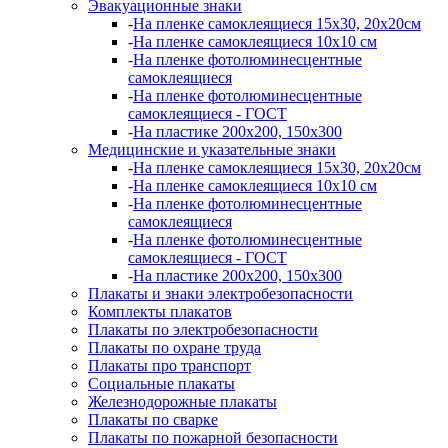
Эвакуационные знаки
-
На пленке самоклеящиеся 15х30, 20х20см
-
На пленке самоклеящиеся 10х10 см
-
На пленке фотолюминесцентные
самоклеящиеся
-
На пленке фотолюминесцентные
самоклеящиеся - ГОСТ
-
На пластике 200х200, 150х300
Медицинские и указательные знаки
-
На пленке самоклеящиеся 15х30, 20х20см
-
На пленке самоклеящиеся 10х10 см
-
На пленке фотолюминесцентные
самоклеящиеся
-
На пленке фотолюминесцентные
самоклеящиеся - ГОСТ
-
На пластике 200х200, 150х300
Плакаты и знаки электробезопасности
Комплекты плакатов
Плакаты по электробезопасности
Плакаты по охране труда
Плакаты про транспорт
Социальные плакаты
Железнодорожные плакаты
Плакаты по сварке
Плакаты по пожарной безопасности