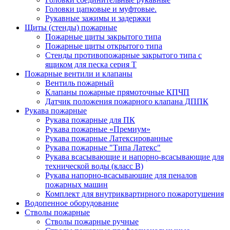
Головки цапковые и муфтовые.
Рукавные зажимы и задержки
Щиты (стенды) пожарные
Пожарные щиты закрытого типа
Пожарные щиты открытого типа
Стенды противопожарные закрытого типа с
ящиком для песка серия Т
Пожарные вентили и клапаны
Вентиль пожарный
Клапаны пожарные прямоточные КПЧП
Датчик положения пожарного клапана ДППК
Рукава пожарные
Рукава пожарные для ПК
Рукава пожарные «Премиум»
Рукава пожарные Латексированные
Рукава пожарные "Типа Латекс"
Рукава всасывающие и напорно-всасывающие для
технической воды (класс В)
Рукава напорно-всасывающие для пеналов
пожарных машин
Комплект для внутриквартирного пожаротушения
Водопенное оборудование
Стволы пожарные
Стволы пожарные ручные