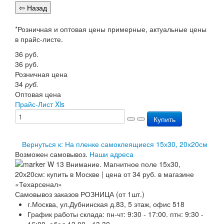
Перезарядка ОП
Перезарядка ОУ
Перезарядка ОВП
*Розничная и оптовая цены примерные, актуальные цены
Доставка
в прайс-листе.
Оплата
36
руб.
Гарантии
36
руб.
О нас
Розничная цена
Статьи
34
руб.
Публичная оферта
Оптовая цена
Сертификаты
Прайс-Лист Xls
Вопрос-Ответ
Контакты
Купить
Вернуться к: На пленке самоклеящиеся 15х30, 20х20см
Возможен самовывоз.
Наши адреса
Самовывоз заказов РОЗНИЦА (от 1шт.)
г.Москва, ул.Дубнинская д.83, 5 этаж, офис 518
График работы склада: пн-чт: 9:30 - 17:00. птн: 9:30 -