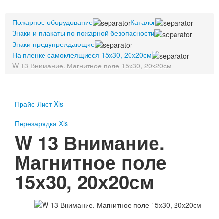
Пожарное оборудование
Пожарное оборудование
Перезарядка
Каталог
Знаки и плакаты по пожарной безопасности
Перезарядка ОП
Знаки предупреждающие
Перезарядка ОУ
На пленке самоклеящиеся 15х30, 20х20см
Перезарядка ОВП
W 13 Внимание. Магнитное поле 15х30, 20х20см
Доставка
Оплата
Прайс-Лист Xls
Гарантии
Перезарядка Xls
О нас
W 13 Внимание.
Статьи
Магнитное поле
Публичная оферта
Сертификаты
15х30, 20х20см
Вопрос-Ответ
Контакты
Пожарное оборудование
Перезарядка