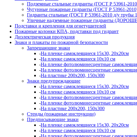
Подземные стальные гидранты (ГОСТ Р 53961-2010 
Чугунные пожарные гидранты (ГОСТ Р 53961-2010
Гидранты стальные (ГОСТ Р 53961-2010 д/у трубы 
Уличные надземные пожарные гидранты (ДОРО
Подставки и крепления для огнетушителей
Пожарные колонки КПА, подставки под гидрант
Диэлектрическая продукция
Знаки и плакаты по пожарной безопасности
Запрещающие знаки
-
На пленке самоклеящиеся 15х30, 20х20см
-
На пленке самоклеящиеся 10х10 см
-
На пленке фотолюминесцентные самоклеящи
-
На пленке фотолюминесцентные самоклеящи
-
На пластике 200х200, 150х300
Знаки предупреждающие
-
На пленке самоклеящиеся 15х30, 20х20см
-
На пленке самоклеящиеся 10х10 см
-
На пленке фотолюминесцентные самоклеящи
-
На пленке фотолюминесцентные самоклеящи
-
На пластике 200х200, 150х300
Стенды (пожарные инструкции)
Предписывающие знаки
-
На пленке самоклеящиеся 15х30, 20х20см
-
На пленке самоклеящиеся 10х10 см
-
На пленке фотолюминесцентные самоклеящи