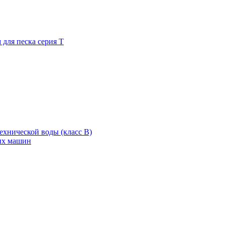
для песка серия Т
хнической воды (класс В)
ых машин