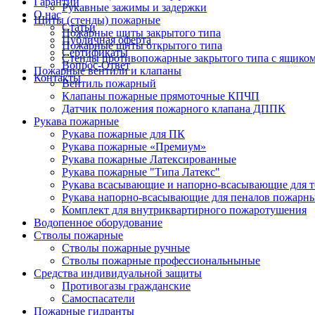
Гарантии
Рукавные зажимы и задержки
О нас
Щиты (стенды) пожарные
Статьи
Пожарные щиты закрытого типа
Публичная оферта
Пожарные щиты открытого типа
Сертификаты
Стенды противопожарные закрытого типа с ящиком 
Вопрос-Ответ
Пожарные вентили и клапаны
Контакты
Вентиль пожарный
Клапаны пожарные прямоточные КПЧП
Датчик положения пожарного клапана ДППК
Рукава пожарные
Рукава пожарные для ПК
Рукава пожарные «Премиум»
Рукава пожарные Латексированные
Рукава пожарные "Типа Латекс"
Рукава всасывающие и напорно-всасывающие для те
Рукава напорно-всасывающие для пеналов пожарн
Комплект для внутриквартирного пожаротушения
Водопенное оборудование
Стволы пожарные
Стволы пожарные ручные
Стволы пожарные профессиональныные
Средства индивидуальной защиты
Противогазы гражданские
Самоспасатели
Пожарные гидранты