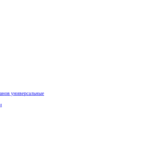
анов универсальные
и