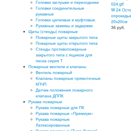
Головки заглушки и переходники
Головки соединительные
W 24 Ост
рукавные
опрокидыв
Головки цапковые и муфтовые.
20х20см
Рукавные зажимы и задержки
36
руб.
Щиты (стенды) пожарные
Пожарные щиты закрытого типа
Пожарные щиты открытого типа
Стенды противопожарные
закрытого типа с ящиком для
песка серия Т
Пожарные вентили и клапаны
Вентиль пожарный
Клапаны пожарные прямоточные
КПЧП
Датчик положения пожарного
клапана ДППК
Рукава пожарные
Рукава пожарные для ПК
Рукава пожарные «Премиум»
Рукава пожарные
Латексированные
Рукава пожарные "Типа Латекс"