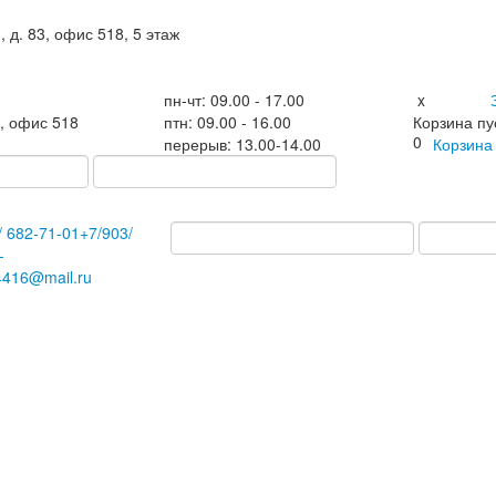
, д. 83, офис 518, 5 этаж
пн-чт: 09.00 - 17.00
x
3, офис 518
птн: 09.00 - 16.00
Корзина пу
0
перерыв: 13.00-14.00
Корзин
/
682-71-01
+7
/903/
-
4416@mail.ru