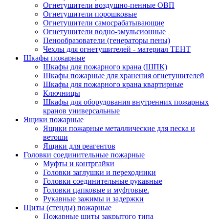
Огнетушители воздушно-пенные ОВП
Огнетушители порошковые
Огнетушители самосрабатывающие
Огнетушители водно-эмульсионные
Пенообразователи (генераторы пены)
Чехлы для огнетушителей - материал ТЕНТ
Шкафы пожарные
Шкафы для пожарного крана (ШПК)
Шкафы пожарные для хранения огнетушителей
Шкафы для пожарного крана квартирные
Ключницы
Шкафы для оборудования внутренних пожарных
кранов универсальные
Ящики пожарные
Ящики пожарные металлические для песка и
ветоши
Ящики для реагентов
Головки соединительные пожарные
Муфты и контргайки
Головки заглушки и переходники
Головки соединительные рукавные
Головки цапковые и муфтовые.
Рукавные зажимы и задержки
Щиты (стенды) пожарные
Пожарные щиты закрытого типа