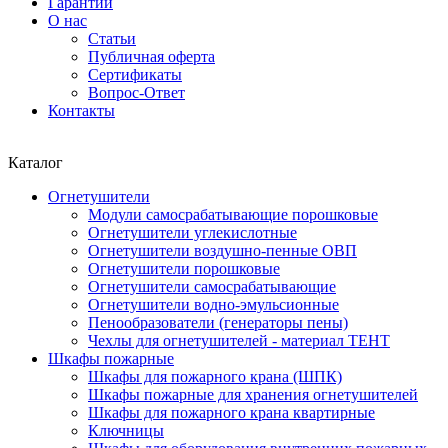
Гарантии
О нас
Статьи
Публичная оферта
Сертификаты
Вопрос-Ответ
Контакты
Каталог
Огнетушители
Модули самосрабатывающие порошковые
Огнетушители углекислотные
Огнетушители воздушно-пенные ОВП
Огнетушители порошковые
Огнетушители самосрабатывающие
Огнетушители водно-эмульсионные
Пенообразователи (генераторы пены)
Чехлы для огнетушителей - материал ТЕНТ
Шкафы пожарные
Шкафы для пожарного крана (ШПК)
Шкафы пожарные для хранения огнетушителей
Шкафы для пожарного крана квартирные
Ключницы