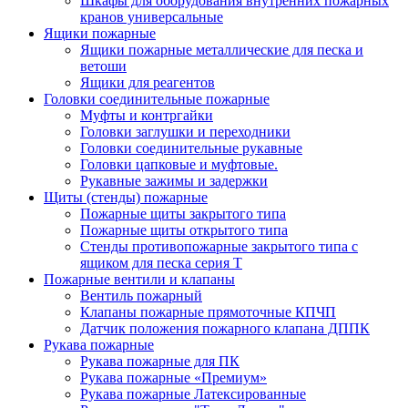
Шкафы для оборудования внутренних пожарных
кранов универсальные
Ящики пожарные
Ящики пожарные металлические для песка и
ветоши
Ящики для реагентов
Головки соединительные пожарные
Муфты и контргайки
Головки заглушки и переходники
Головки соединительные рукавные
Головки цапковые и муфтовые.
Рукавные зажимы и задержки
Щиты (стенды) пожарные
Пожарные щиты закрытого типа
Пожарные щиты открытого типа
Стенды противопожарные закрытого типа с
ящиком для песка серия Т
Пожарные вентили и клапаны
Вентиль пожарный
Клапаны пожарные прямоточные КПЧП
Датчик положения пожарного клапана ДППК
Рукава пожарные
Рукава пожарные для ПК
Рукава пожарные «Премиум»
Рукава пожарные Латексированные