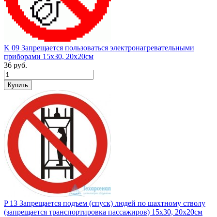
K 09 Запрещается пользоваться электронагревательными
приборами 15х30, 20х20см
36
руб.
P 13 Запрещается подъем (спуск) людей по шахтному стволу
(запрещается транспортировка пассажиров) 15х30, 20х20см