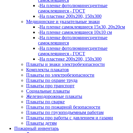
самоклеящиеся
-
На пленке фотолюминесцентные
самоклеящиеся - ГОСТ
-
На пластике 200х200, 150х300
Медицинские и указательные знаки
-
На пленке самоклеящиеся 15х30, 20х20см
-
На пленке самоклеящиеся 10х10 см
-
На пленке фотолюминесцентные
самоклеящиеся
-
На пленке фотолюминесцентные
самоклеящиеся - ГОСТ
-
На пластике 200х200, 150х300
Плакаты и знаки электробезопасности
Комплекты плакатов
Плакаты по электробезопасности
Плакаты по охране труда
Плакаты про транспорт
Социальные плакаты
Железнодорожные плакаты
Плакаты по сварке
Плакаты по пожарной безопасности
Плакаты по грузоподъемным работам
Плакаты про работы с давлением и газами
Плакаты детям
Пожарный инвентарь