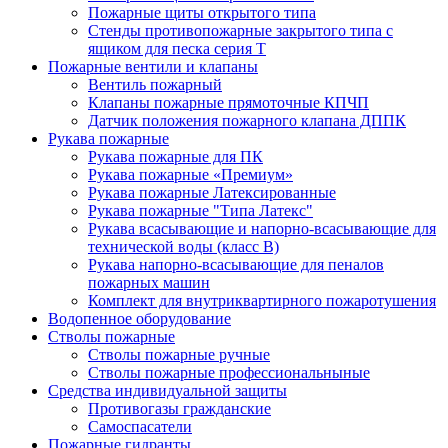
Пожарные щиты открытого типа
Стенды противопожарные закрытого типа с
ящиком для песка серия Т
Пожарные вентили и клапаны
Вентиль пожарный
Клапаны пожарные прямоточные КПЧП
Датчик положения пожарного клапана ДППК
Рукава пожарные
Рукава пожарные для ПК
Рукава пожарные «Премиум»
Рукава пожарные Латексированные
Рукава пожарные "Типа Латекс"
Рукава всасывающие и напорно-всасывающие для
технической воды (класс В)
Рукава напорно-всасывающие для пеналов
пожарных машин
Комплект для внутриквартирного пожаротушения
Водопенное оборудование
Стволы пожарные
Стволы пожарные ручные
Стволы пожарные профессиональныные
Средства индивидуальной защиты
Противогазы гражданские
Самоспасатели
Пожарные гидранты