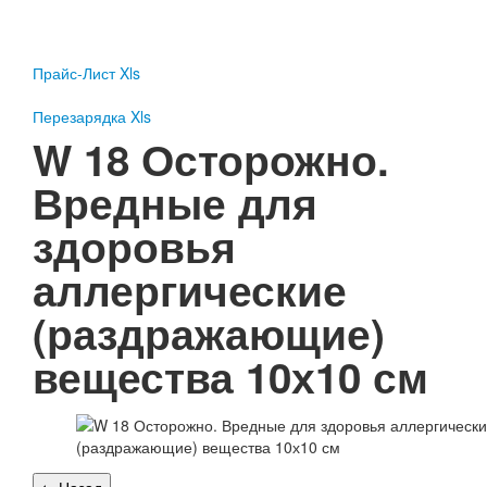
Пожарное оборудование
Перезарядка
Прайс-Лист Xls
Перезарядка ОП
Перезарядка ОУ
Перезарядка Xls
Перезарядка ОВП
W 18 Осторожно.
Доставка
Вредные для
Оплата
здоровья
Гарантии
аллергические
О нас
(раздражающие)
Статьи
Публичная оферта
вещества 10х10 см
Сертификаты
Вопрос-Ответ
Контакты
Пожарное оборудование
Перезарядка