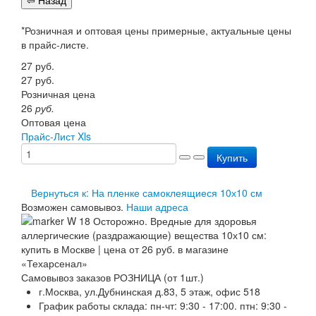
Перезарядка ОП
Перезарядка ОУ
*Розничная и оптовая цены примерные, актуальные цены
Перезарядка ОВП
в прайс-листе.
Доставка
27
руб.
Оплата
27
руб.
Гарантии
Розничная цена
О нас
26
руб.
Статьи
Оптовая цена
Публичная оферта
Прайс-Лист Xls
Сертификаты
Вопрос-Ответ
Купить
Контакты
Вернуться к: На пленке самоклеящиеся 10х10 см
Возможен самовывоз.
Наши адреса
Самовывоз заказов РОЗНИЦА (от 1шт.)
г.Москва, ул.Дубнинская д.83, 5 этаж, офис 518
График работы склада: пн-чт: 9:30 - 17:00. птн: 9:30 -