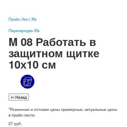
Пожарное оборудование
Перезарядка
Прайс-Лист Xls
Перезарядка ОП
Перезарядка ОУ
Перезарядка Xls
Перезарядка ОВП
M 08 Работать в
Доставка
защитном щитке
Оплата
10х10 см
Гарантии
О нас
Статьи
Публичная оферта
Сертификаты
Вопрос-Ответ
*Розничная и оптовая цены примерные, актуальные цены
Контакты
в прайс-листе.
Пожарное оборудование
27
руб.
Перезарядка