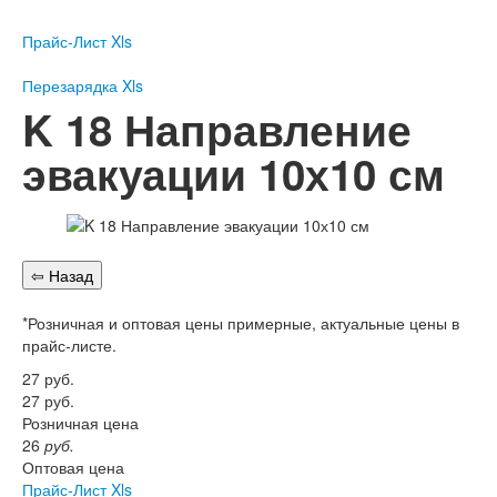
Пожарное оборудование
Прайс-Лист Xls
Перезарядка
Перезарядка ОП
Перезарядка Xls
Перезарядка ОУ
K 18 Направление
Перезарядка ОВП
эвакуации 10х10 см
Доставка
Оплата
Гарантии
О нас
*Розничная и оптовая цены примерные, актуальные цены в
Статьи
прайс-листе.
Публичная оферта
Сертификаты
27
руб.
Вопрос-Ответ
27
руб.
Розничная цена
Контакты
26
руб.
Оптовая цена
Пожарное оборудование
Прайс-Лист Xls
Перезарядка