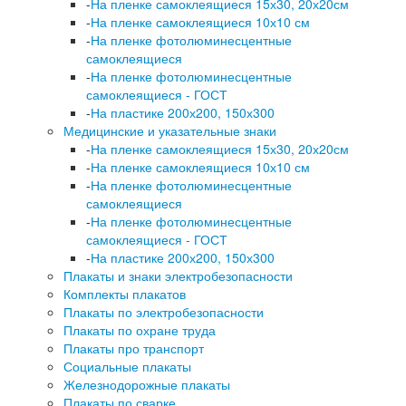
-
На пленке самоклеящиеся 15х30, 20х20см
-
На пленке самоклеящиеся 10х10 см
-
На пленке фотолюминесцентные
самоклеящиеся
-
На пленке фотолюминесцентные
самоклеящиеся - ГОСТ
-
На пластике 200х200, 150х300
Медицинские и указательные знаки
-
На пленке самоклеящиеся 15х30, 20х20см
-
На пленке самоклеящиеся 10х10 см
-
На пленке фотолюминесцентные
самоклеящиеся
-
На пленке фотолюминесцентные
самоклеящиеся - ГОСТ
-
На пластике 200х200, 150х300
Плакаты и знаки электробезопасности
Комплекты плакатов
Плакаты по электробезопасности
Плакаты по охране труда
Плакаты про транспорт
Социальные плакаты
Железнодорожные плакаты
Плакаты по сварке