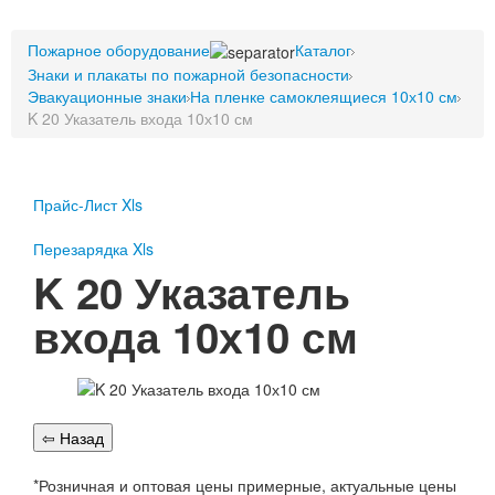
Пожарное оборудование
Пожарное оборудование
Перезарядка
Каталог
Знаки и плакаты по пожарной безопасности
Перезарядка ОП
Эвакуационные знаки
На пленке самоклеящиеся 10х10 см
Перезарядка ОУ
K 20 Указатель входа 10х10 см
Перезарядка ОВП
Доставка
Оплата
Прайс-Лист Xls
Гарантии
Перезарядка Xls
K 20 Указатель
О нас
входа 10х10 см
Статьи
Публичная оферта
Сертификаты
Вопрос-Ответ
Контакты
Пожарное оборудование
*Розничная и оптовая цены примерные, актуальные цены
Перезарядка