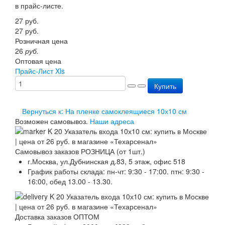
в прайс-листе.
Перезарядка ОП
Перезарядка ОУ
27
руб.
Перезарядка ОВП
27
руб.
Доставка
Розничная цена
Оплата
26
руб.
Гарантии
Оптовая цена
О нас
Прайс-Лист Xls
Статьи
Купить
Публичная оферта
Сертификаты
Вопрос-Ответ
Вернуться к: На пленке самоклеящиеся 10х10 см
Контакты
Возможен самовывоз.
Наши адреса
Самовывоз заказов РОЗНИЦА (от 1шт.)
г.Москва, ул.Дубнинская д.83, 5 этаж, офис 518
График работы склада: пн-чт: 9:30 - 17:00. птн: 9:30 -
16:00, обед 13.00 - 13.30.
Доставка заказов ОПТОМ