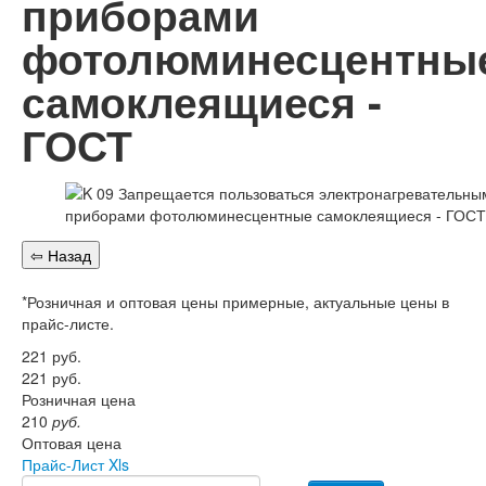
приборами
Перезарядка ОП
Перезарядка ОУ
фотолюминесцентны
Перезарядка ОВП
Доставка
самоклеящиеся -
Оплата
Гарантии
ГОСТ
О нас
Статьи
Публичная оферта
Сертификаты
Вопрос-Ответ
Контакты
*Розничная и оптовая цены примерные, актуальные цены в
прайс-листе.
221
руб.
221
руб.
Розничная цена
210
руб.
Оптовая цена
Прайс-Лист Xls