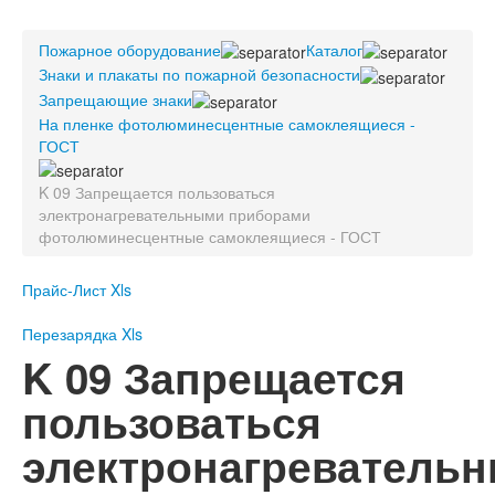
Пожарное оборудование
Пожарное оборудование
Перезарядка
Каталог
Знаки и плакаты по пожарной безопасности
Перезарядка ОП
Запрещающие знаки
Перезарядка ОУ
На пленке фотолюминесцентные самоклеящиеся -
Перезарядка ОВП
ГОСТ
Доставка
K 09 Запрещается пользоваться
Оплата
электронагревательными приборами
фотолюминесцентные самоклеящиеся - ГОСТ
Гарантии
Прайс-Лист Xls
О нас
Статьи
Перезарядка Xls
Публичная оферта
K 09 Запрещается
Сертификаты
Вопрос-Ответ
пользоваться
Контакты
электронагреватель
Пожарное оборудование
Перезарядка