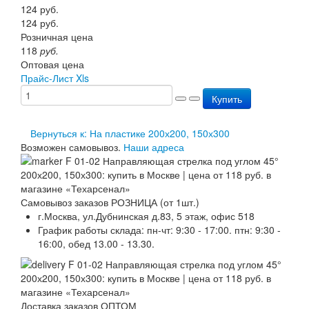
124
руб.
Перезарядка ОП
124
руб.
Перезарядка ОУ
Розничная цена
Перезарядка ОВП
118
руб.
Доставка
Оптовая цена
Оплата
Прайс-Лист Xls
Гарантии
О нас
Купить
Статьи
Публичная оферта
Вернуться к: На пластике 200х200, 150х300
Сертификаты
Возможен самовывоз.
Наши адреса
Вопрос-Ответ
Контакты
Самовывоз заказов РОЗНИЦА (от 1шт.)
г.Москва, ул.Дубнинская д.83, 5 этаж, офис 518
График работы склада: пн-чт: 9:30 - 17:00. птн: 9:30 -
16:00, обед 13.00 - 13.30.
Доставка заказов ОПТОМ