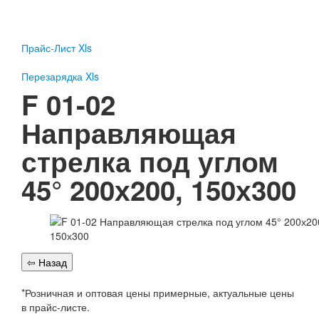
Пожарное оборудование
Перезарядка
Прайс-Лист Xls
Перезарядка ОП
Перезарядка ОУ
Перезарядка Xls
Перезарядка ОВП
F 01-02
Доставка
Направляющая
Оплата
стрелка под углом
Гарантии
45° 200х200, 150х300
О нас
Статьи
Публичная оферта
Сертификаты
Вопрос-Ответ
Контакты
*Розничная и оптовая цены примерные, актуальные цены
Пожарное оборудование
в прайс-листе.
Перезарядка