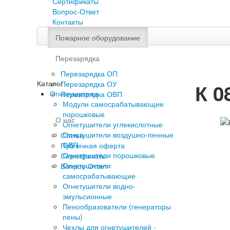
Сертификаты
Вопрос-Ответ
Контакты
Пожарное оборудование
Перезарядка
Перезарядка ОП
Каталог
Перезарядка ОУ
К 0
Огнетушители
Перезарядка ОВП
Модули самосрабатывающие
порошковые
О нас
Огнетушители углекислотные
Огнетушители воздушно-пенные
Статьи
ОВП
Публичная оферта
Огнетушители порошковые
Сертификаты
Огнетушители
Вопрос-Ответ
самосрабатывающие
Огнетушители водно-
эмульсионные
Пенообразователи (генераторы
пены)
Чехлы для огнетушителей -