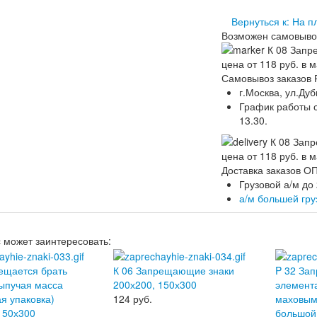
Вернуться к: На п
Возможен самовыво
Самовывоз заказов 
г.Москва, ул.Дуб
График работы ск
13.30.
Доставка заказов 
Грузовой а/м до
а/м большей гр
с может заинтересовать:
ещается брать
К 06 Запрещающие знаки
P 32 Зап
ыпучая масса
200х200, 150х300
элемент
я упаковка)
124
руб.
маховым
150х300
большой