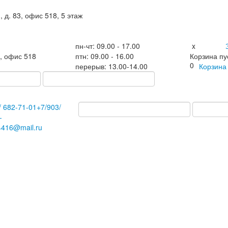
, д. 83, офис 518, 5 этаж
пн-чт: 09.00 - 17.00
x
3, офис 518
птн: 09.00 - 16.00
Корзина пу
0
перерыв: 13.00-14.00
Корзин
/
682-71-01
+7
/903/
-
4416@mail.ru