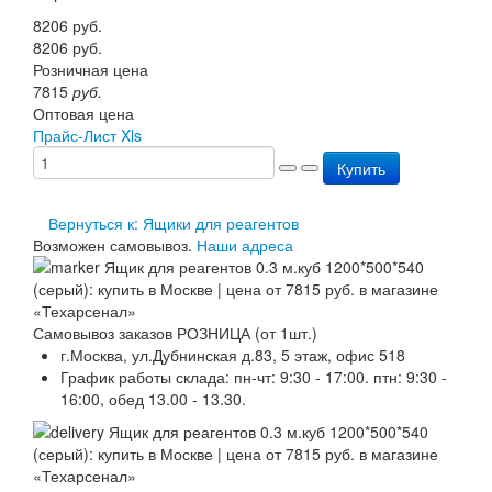
Перезарядка ОП
8206
руб.
Перезарядка ОУ
8206
руб.
Перезарядка ОВП
Розничная цена
Доставка
7815
руб.
Оплата
Оптовая цена
Гарантии
Прайс-Лист Xls
О нас
Купить
Статьи
Публичная оферта
Сертификаты
Вернуться к: Ящики для реагентов
Вопрос-Ответ
Возможен самовывоз.
Наши адреса
Контакты
Самовывоз заказов РОЗНИЦА (от 1шт.)
г.Москва, ул.Дубнинская д.83, 5 этаж, офис 518
График работы склада: пн-чт: 9:30 - 17:00. птн: 9:30 -
16:00, обед 13.00 - 13.30.