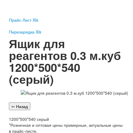
Пожарное оборудование
Перезарядка
Прайс-Лист Xls
Перезарядка ОП
Перезарядка ОУ
Перезарядка Xls
Перезарядка ОВП
Ящик для
Доставка
реагентов 0.3 м.куб
Оплата
1200*500*540
Гарантии
(серый)
О нас
Статьи
Публичная оферта
Сертификаты
Вопрос-Ответ
Контакты
1200*500*540 серый
*Розничная и оптовая цены примерные, актуальные цены
Пожарное оборудование
в прайс-листе.
Перезарядка