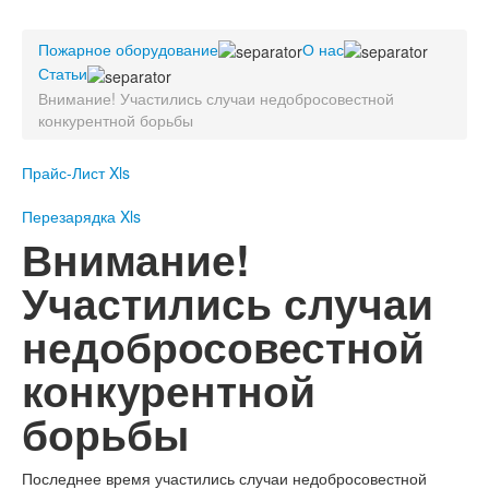
Пожарное оборудование
Пожарное оборудование
Перезарядка
О нас
Статьи
Перезарядка ОП
Внимание! Участились случаи недобросовестной
Перезарядка ОУ
конкурентной борьбы
Перезарядка ОВП
Доставка
Прайс-Лист Xls
Оплата
Перезарядка Xls
Внимание!
Гарантии
Участились случаи
О нас
Статьи
недобросовестной
Публичная оферта
Сертификаты
конкурентной
Вопрос-Ответ
борьбы
Контакты
Пожарное оборудование
Последнее время участились случаи недобросовестной
Перезарядка