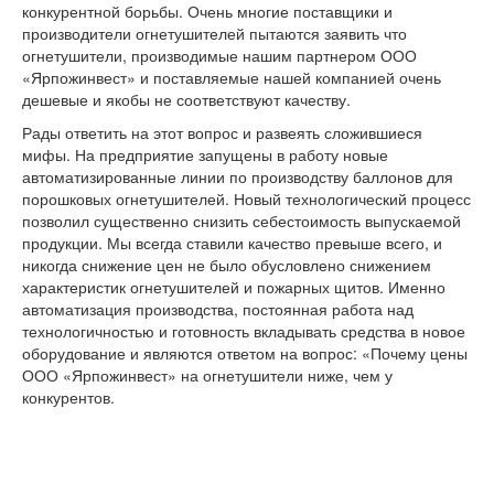
конкурентной борьбы. Очень многие поставщики и
Перезарядка ОП
производители огнетушителей пытаются заявить что
Перезарядка ОУ
огнетушители, производимые нашим партнером ООО
Перезарядка ОВП
«Ярпожинвест» и поставляемые нашей компанией очень
Доставка
дешевые и якобы не соответствуют качеству.
Оплата
Гарантии
Рады ответить на этот вопрос и развеять сложившиеся
О нас
мифы. На предприятие запущены в работу новые
Статьи
автоматизированные линии по производству баллонов для
Публичная оферта
порошковых огнетушителей. Новый технологический процесс
Сертификаты
позволил существенно снизить себестоимость выпускаемой
Вопрос-Ответ
продукции. Мы всегда ставили качество превыше всего, и
Контакты
никогда снижение цен не было обусловлено снижением
характеристик огнетушителей и пожарных щитов. Именно
автоматизация производства, постоянная работа над
технологичностью и готовность вкладывать средства в новое
оборудование и являются ответом на вопрос: «Почему цены
ООО «Ярпожинвест» на огнетушители ниже, чем у
конкурентов.