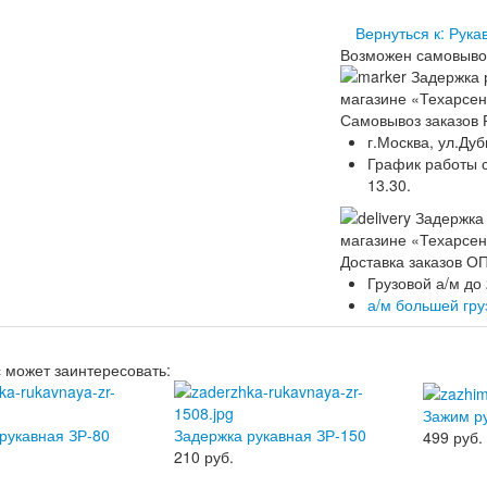
Вернуться к: Рук
Возможен самовыво
Самовывоз заказов 
г.Москва, ул.Дуб
График работы ск
13.30.
Доставка заказов 
Грузовой а/м до
а/м большей гр
с может заинтересовать:
Зажим р
рукавная ЗР-80
Задержка рукавная ЗР-150
499
руб.
210
руб.