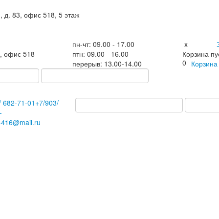
, д. 83, офис 518, 5 этаж
пн-чт: 09.00 - 17.00
x
3, офис 518
птн: 09.00 - 16.00
Корзина пу
0
перерыв: 13.00-14.00
Корзин
/
682-71-01
+7
/903/
-
4416@mail.ru