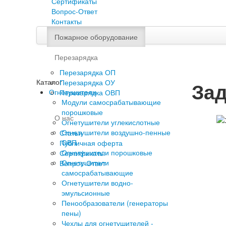
Сертификаты
Вопрос-Ответ
Контакты
Пожарное оборудование
Перезарядка
Перезарядка ОП
Каталог
Перезарядка ОУ
Зад
Огнетушители
Перезарядка ОВП
Модули самосрабатывающие
порошковые
О нас
Огнетушители углекислотные
Огнетушители воздушно-пенные
Статьи
ОВП
Публичная оферта
Огнетушители порошковые
Сертификаты
Огнетушители
Вопрос-Ответ
самосрабатывающие
Огнетушители водно-
эмульсионные
Пенообразователи (генераторы
пены)
Чехлы для огнетушителей -