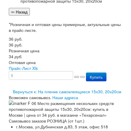
Перезарядка ОП
Перезарядка ОУ
Перезарядка ОВП
Доставка
*Розничная и оптовая цены примерные, актуальные цены
Оплата
в прайс-листе.
Гарантии
36
руб.
О нас
36
руб.
Статьи
Розничная цена
Публичная оферта
34
руб.
Сертификаты
Оптовая цена
Вопрос-Ответ
Прайс-Лист Xls
Контакты
Купить
Вернуться к: На пленке самоклеящиеся 15х30, 20х20см
Возможен самовывоз.
Наши адреса
Самовывоз заказов РОЗНИЦА (от 1шт.)
г.Москва, ул.Дубнинская д.83, 5 этаж, офис 518