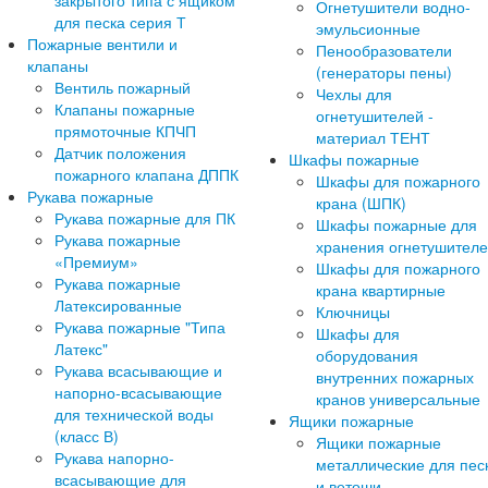
закрытого типа с ящиком
Огнетушители водно-
для песка серия Т
эмульсионные
Пожарные вентили и
Пенообразователи
клапаны
(генераторы пены)
Вентиль пожарный
Чехлы для
Клапаны пожарные
огнетушителей -
прямоточные КПЧП
материал ТЕНТ
Датчик положения
Шкафы пожарные
пожарного клапана ДППК
Шкафы для пожарного
Рукава пожарные
крана (ШПК)
Рукава пожарные для ПК
Шкафы пожарные для
Рукава пожарные
хранения огнетушител
«Премиум»
Шкафы для пожарного
Рукава пожарные
крана квартирные
Латексированные
Ключницы
Рукава пожарные "Типа
Шкафы для
Латекс"
оборудования
Рукава всасывающие и
внутренних пожарных
напорно-всасывающие
кранов универсальные
для технической воды
Ящики пожарные
(класс В)
Ящики пожарные
Рукава напорно-
металлические для пес
всасывающие для
и ветоши