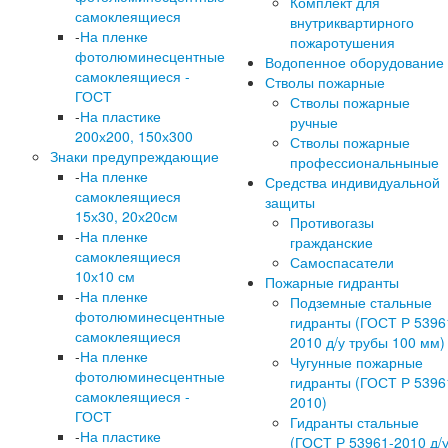
Комплект для
самоклеящиеся
внутриквартирного
-
На пленке
пожаротушения
фотолюминесцентные
Водопенное оборудование
самоклеящиеся -
Стволы пожарные
ГОСТ
Стволы пожарные
-
На пластике
ручные
200х200, 150х300
Стволы пожарные
Знаки предупреждающие
профессиональныные
-
На пленке
Средства индивидуальной
самоклеящиеся
защиты
15х30, 20х20см
Противогазы
-
На пленке
гражданские
самоклеящиеся
Самоспасатели
10х10 см
Пожарные гидранты
-
На пленке
Подземные стальные
фотолюминесцентные
гидранты (ГОСТ Р 5396
самоклеящиеся
2010 д/у трубы 100 мм)
-
На пленке
Чугунные пожарные
фотолюминесцентные
гидранты (ГОСТ Р 5396
самоклеящиеся -
2010)
ГОСТ
Гидранты стальные
-
На пластике
(ГОСТ Р 53961-2010 д/