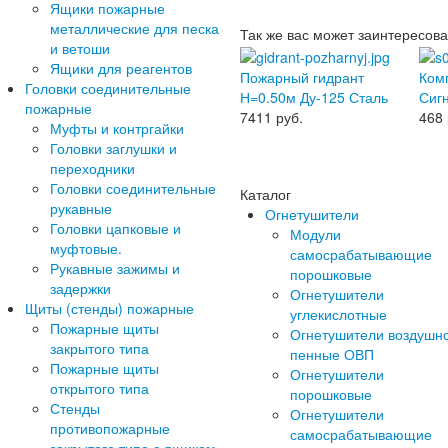
Ящики пожарные
металлические для песка
Так же вас может заинтересова
и ветоши
Ящики для реагентов
Пожарный гидрант
Ком
Головки соединительные
Н=0.50м Ду-125 Сталь
Сиг
пожарные
7411
руб.
468
Муфты и контргайки
Головки заглушки и
переходники
Головки соединительные
Каталог
рукавные
Огнетушители
Головки цапковые и
Модули
муфтовые.
самосрабатывающие
Рукавные зажимы и
порошковые
задержки
Огнетушители
Щиты (стенды) пожарные
углекислотные
Пожарные щиты
Огнетушители воздушн
закрытого типа
пенные ОВП
Пожарные щиты
Огнетушители
открытого типа
порошковые
Стенды
Огнетушители
противопожарные
самосрабатывающие