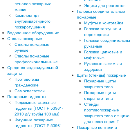
пеналов пожарных
Ящики для реагентов
машин
Головки соединительные
Комплект для
пожарные
внутриквартирного
Муфты и контргайки
пожаротушения
Головки заглушки и
Водопенное оборудование
переходники
Стволы пожарные
Головки соединительн
Стволы пожарные
рукавные
ручные
Головки цапковые и
Стволы пожарные
муфтовые.
профессиональныные
Рукавные зажимы и
Средства индивидуальной
задержки
защиты
Щиты (стенды) пожарные
Противогазы
Пожарные щиты
гражданские
закрытого типа
Самоспасатели
Пожарные щиты
Пожарные гидранты
открытого типа
Подземные стальные
Стенды
гидранты (ГОСТ Р 53961-
противопожарные
2010 д/у трубы 100 мм)
закрытого типа с ящик
Чугунные пожарные
для песка серия Т
гидранты (ГОСТ Р 53961-
Пожарные вентили и