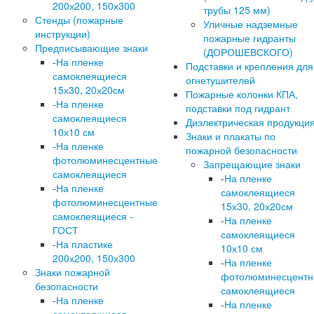
200х200, 150х300
трубы 125 мм)
Стенды (пожарные
Уличные надземные
инструкции)
пожарные гидранты
Предписывающие знаки
(ДОРОШЕВСКОГО)
-
На пленке
Подставки и крепления для
самоклеящиеся
огнетушителей
15х30, 20х20см
Пожарные колонки КПА,
-
На пленке
подставки под гидрант
самоклеящиеся
Диэлектрическая продукци
10х10 см
Знаки и плакаты по
-
На пленке
пожарной безопасности
фотолюминесцентные
Запрещающие знаки
самоклеящиеся
-
На пленке
-
На пленке
самоклеящиеся
фотолюминесцентные
15х30, 20х20см
самоклеящиеся -
-
На пленке
ГОСТ
самоклеящиеся
-
На пластике
10х10 см
200х200, 150х300
-
На пленке
Знаки пожарной
фотолюминесцент
безопасности
самоклеящиеся
-
На пленке
-
На пленке