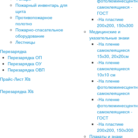
фотолюминесцент
Пожарный инвентарь для
самоклеящиеся -
щита
ГОСТ
Противопожарное
-
На пластике
полотно
200х200, 150х300
Пожарно-спасательное
Медицинские и
оборудование
указательные знаки
Лестницы
-
На пленке
самоклеящиеся
Перезарядка
15х30, 20х20см
Перезарядка ОП
-
На пленке
Перезарядка ОУ
самоклеящиеся
Перезарядка ОВП
10х10 см
Прайс-Лист Xls
-
На пленке
фотолюминесцент
Перезарядка Xls
самоклеящиеся
-
На пленке
фотолюминесцент
самоклеящиеся -
ГОСТ
-
На пластике
200х200, 150х300
Плакаты и знаки