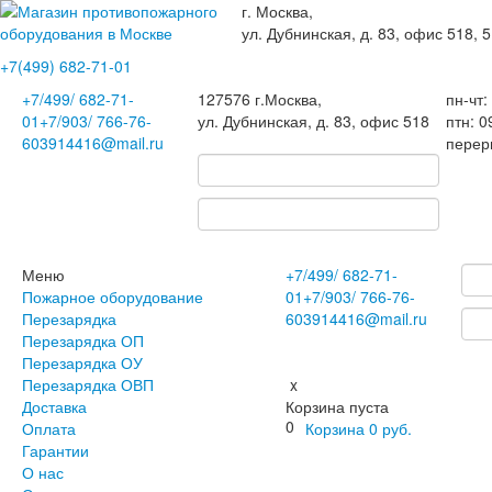
г. Москва,
ул. Дубнинская, д. 83, офис 518, 5
+7(499)
682-71-01
+7
/499/
682-71-
127576
г.Москва
,
пн-чт:
01
+7
/903/
766-76-
ул. Дубнинская, д. 83, офис 518
птн: 0
60
3914416@mail.ru
перер
Меню
+7
/499/
682-71-
Пожарное оборудование
01
+7
/903/
766-76-
Перезарядка
60
3914416@mail.ru
Перезарядка ОП
Перезарядка ОУ
Перезарядка ОВП
x
Доставка
Корзина пуста
0
Оплата
Корзина
0
руб.
Гарантии
О нас