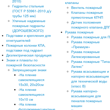
2010)
клапаны
Гидранты стальные
Вентиль пожарный
(ГОСТ Р 53961-2010 д/у
Клапаны пожарные
трубы 125 мм)
прямоточные КПЧП
Уличные надземные
Датчик положения
пожарные гидранты
пожарного клапана ДП
(ДОРОШЕВСКОГО)
Рукава пожарные
Подставки и крепления для
Рукава пожарные для 
огнетушителей
Рукава пожарные
Пожарные колонки КПА,
«Премиум»
подставки под гидрант
Рукава пожарные
Диэлектрическая продукция
Латексированные
Знаки и плакаты по
Рукава пожарные "Типа
пожарной безопасности
Латекс"
Запрещающие знаки
Рукава всасывающие и
-
На пленке
напорно-всасывающие
самоклеящиеся
для технической воды
15х30, 20х20см
(класс В)
-
На пленке
Рукава напорно-
самоклеящиеся
всасывающие для
10х10 см
пеналов пожарных
-
На пленке
машин
фотолюминесцентные