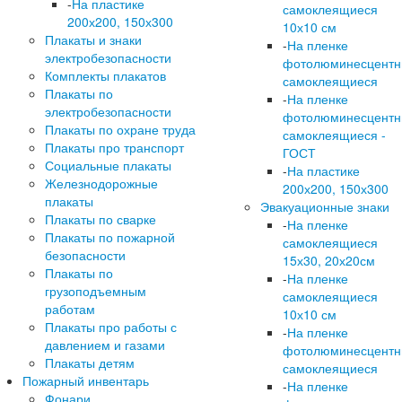
-
На пластике
самоклеящиеся
200х200, 150х300
10х10 см
Плакаты и знаки
-
На пленке
электробезопасности
фотолюминесцент
Комплекты плакатов
самоклеящиеся
Плакаты по
-
На пленке
электробезопасности
фотолюминесцент
Плакаты по охране труда
самоклеящиеся -
Плакаты про транспорт
ГОСТ
Социальные плакаты
-
На пластике
Железнодорожные
200х200, 150х300
плакаты
Эвакуационные знаки
Плакаты по сварке
-
На пленке
Плакаты по пожарной
самоклеящиеся
безопасности
15х30, 20х20см
Плакаты по
-
На пленке
грузоподъемным
самоклеящиеся
работам
10х10 см
Плакаты про работы с
-
На пленке
давлением и газами
фотолюминесцент
Плакаты детям
самоклеящиеся
Пожарный инвентарь
-
На пленке
Фонари