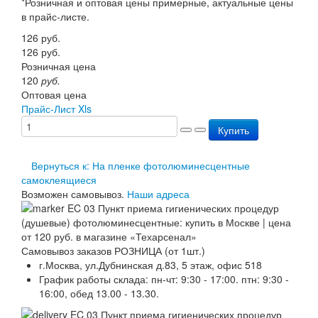
*Розничная и оптовая цены примерные, актуальные цены
Перезарядка ОП
в прайс-листе.
Перезарядка ОУ
126
руб.
Перезарядка ОВП
126
руб.
Доставка
Розничная цена
Оплата
120
руб.
Гарантии
Оптовая цена
О нас
Прайс-Лист Xls
Статьи
Публичная оферта
Купить
Сертификаты
Вопрос-Ответ
Вернуться к: На пленке фотолюминесцентные
Контакты
самоклеящиеся
Возможен самовывоз.
Наши адреса
Самовывоз заказов РОЗНИЦА (от 1шт.)
г.Москва, ул.Дубнинская д.83, 5 этаж, офис 518
График работы склада: пн-чт: 9:30 - 17:00. птн: 9:30 -
16:00, обед 13.00 - 13.30.