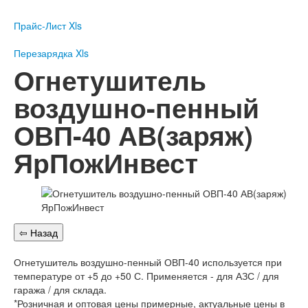
Пожарное оборудование
Прайс-Лист Xls
Перезарядка
Перезарядка ОП
Перезарядка Xls
Перезарядка ОУ
Огнетушитель
Перезарядка ОВП
воздушно-пенный
Доставка
ОВП-40 АВ(заряж)
Оплата
ЯрПожИнвест
Гарантии
О нас
Статьи
Публичная оферта
Сертификаты
Вопрос-Ответ
Огнетушитель воздушно-пенный ОВП-40 используется при
Контакты
температуре от +5 до +50 С. Применяется - для АЗС / для
гаража / для склада.
Пожарное оборудование
*Розничная и оптовая цены примерные, актуальные цены в
Перезарядка