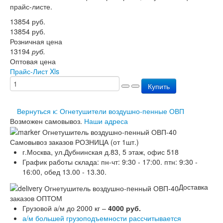
прайс-листе.
Перезарядка ОП
Перезарядка ОУ
13854
руб.
Перезарядка ОВП
13854
руб.
Доставка
Розничная цена
Оплата
13194
руб.
Гарантии
Оптовая цена
О нас
Прайс-Лист Xls
Статьи
Купить
Публичная оферта
Сертификаты
Вопрос-Ответ
Вернуться к: Огнетушители воздушно-пенные ОВП
Контакты
Возможен самовывоз.
Наши адреса
Самовывоз заказов РОЗНИЦА (от 1шт.)
г.Москва, ул.Дубнинская д.83, 5 этаж, офис 518
График работы склада: пн-чт: 9:30 - 17:00. птн: 9:30 -
16:00, обед 13.00 - 13.30.
Доставка
заказов ОПТОМ
Грузовой а/м до 2000 кг –
4000 руб.
а/м большей грузоподъемности рассчитывается