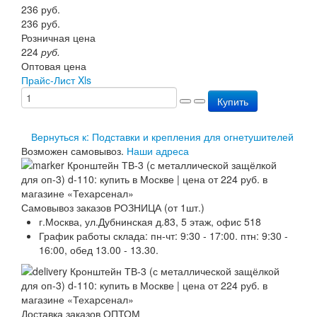
236
руб.
Перезарядка ОП
236
руб.
Перезарядка ОУ
Розничная цена
Перезарядка ОВП
224
руб.
Доставка
Оптовая цена
Оплата
Прайс-Лист Xls
Гарантии
О нас
Купить
Статьи
Публичная оферта
Вернуться к: Подставки и крепления для огнетушителей
Сертификаты
Возможен самовывоз.
Наши адреса
Вопрос-Ответ
Контакты
Самовывоз заказов РОЗНИЦА (от 1шт.)
г.Москва, ул.Дубнинская д.83, 5 этаж, офис 518
График работы склада: пн-чт: 9:30 - 17:00. птн: 9:30 -
16:00, обед 13.00 - 13.30.
Доставка заказов ОПТОМ