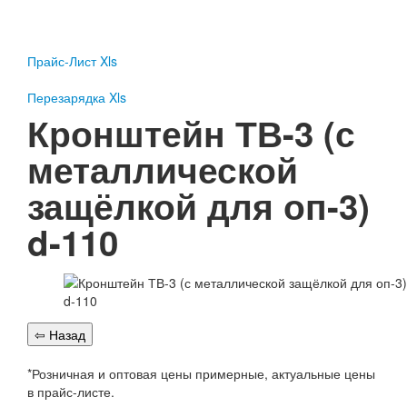
Пожарное оборудование
Перезарядка
Прайс-Лист Xls
Перезарядка ОП
Перезарядка ОУ
Перезарядка Xls
Перезарядка ОВП
Кронштейн ТВ-3 (с
Доставка
металлической
Оплата
защёлкой для оп-3)
Гарантии
d-110
О нас
Статьи
Публичная оферта
Сертификаты
Вопрос-Ответ
Контакты
*Розничная и оптовая цены примерные, актуальные цены
Пожарное оборудование
в прайс-листе.
Перезарядка