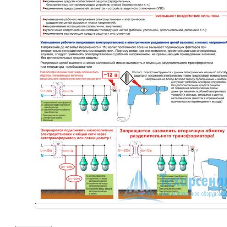
Перезарядка ОП
Перезарядка ОУ
Перезарядка ОВП
Доставка
Оплата
Гарантии
О нас
Статьи
Публичная оферта
Сертификаты
Вопрос-Ответ
Контакты