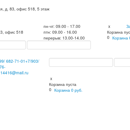
я, д. 83, офис 518, 5 этаж
пн-чт: 09.00 - 17.00
x
З
83, офис 518
птн: 09.00 - 16.00
Корзина пу
0
перерыв: 13.00-14.00
Корзина
99/
682-71-01
+7
/903/
76-
914416@mail.ru
x
Корзина пуста
0
Корзина
0
руб.