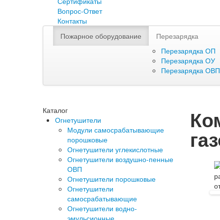
Сертификаты
Вопрос-Ответ
Контакты
Пожарное оборудование
Перезарядка
Перезарядка ОП
Перезарядка ОУ
Перезарядка ОВП
Каталог
Ко
Огнетушители
Модули самосрабатывающие
га
порошковые
Огнетушители углекислотные
Огнетушители воздушно-пенные
ОВП
Огнетушители порошковые
Огнетушители
самосрабатывающие
Огнетушители водно-
эмульсионные