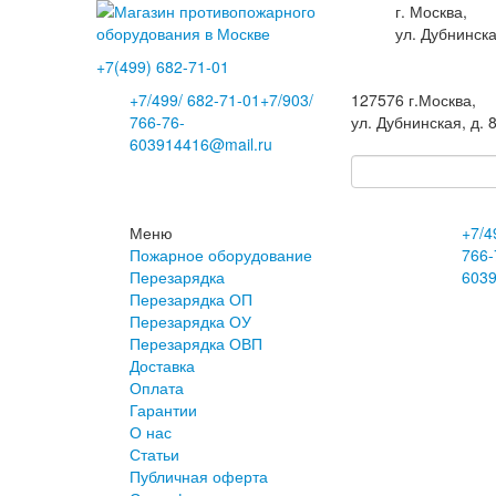
г. Москва,
ул. Дубнинска
+7(499)
682-71-01
+7
/499/
682-71-01
+7
/903/
127576
г.Москва
,
766-76-
ул. Дубнинская, д. 
60
3914416@mail.ru
Меню
+7
/4
Пожарное оборудование
766-
Перезарядка
60
3
Перезарядка ОП
Перезарядка ОУ
Перезарядка ОВП
Доставка
Оплата
Гарантии
О нас
Статьи
Публичная оферта