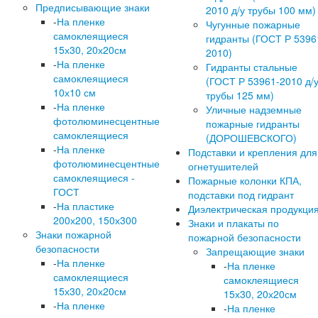
Предписывающие знаки
2010 д/у трубы 100 мм)
-
На пленке
Чугунные пожарные
самоклеящиеся
гидранты (ГОСТ Р 5396
15х30, 20х20см
2010)
-
На пленке
Гидранты стальные
самоклеящиеся
(ГОСТ Р 53961-2010 д/
10х10 см
трубы 125 мм)
-
На пленке
Уличные надземные
фотолюминесцентные
пожарные гидранты
самоклеящиеся
(ДОРОШЕВСКОГО)
-
На пленке
Подставки и крепления для
фотолюминесцентные
огнетушителей
самоклеящиеся -
Пожарные колонки КПА,
ГОСТ
подставки под гидрант
-
На пластике
Диэлектрическая продукци
200х200, 150х300
Знаки и плакаты по
Знаки пожарной
пожарной безопасности
безопасности
Запрещающие знаки
-
На пленке
-
На пленке
самоклеящиеся
самоклеящиеся
15х30, 20х20см
15х30, 20х20см
-
На пленке
-
На пленке