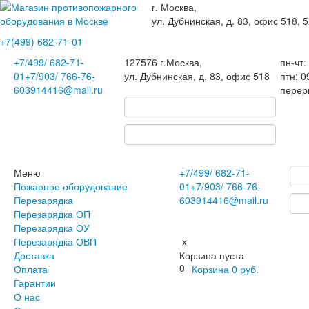
г. Москва,
ул. Дубнинская, д. 83, офис 518, 5
+7(499)
682-71-01
+7
/499/
682-71-
127576
г.Москва
,
пн-чт:
01
+7
/903/
766-76-
ул. Дубнинская, д. 83, офис 518
птн: 0
60
3914416@mail.ru
перер
Меню
+7
/499/
682-71-
Пожарное оборудование
01
+7
/903/
766-76-
Перезарядка
60
3914416@mail.ru
Перезарядка ОП
Перезарядка ОУ
Перезарядка ОВП
x
Доставка
Корзина пуста
0
Оплата
Корзина
0
руб.
Гарантии
О нас