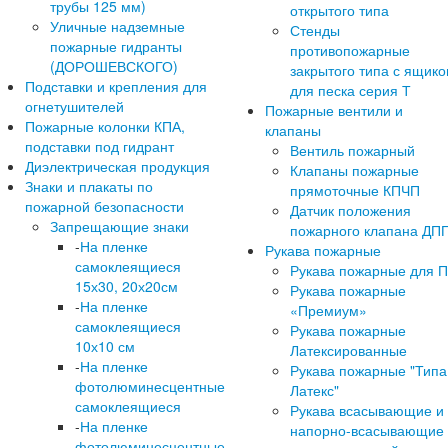
трубы 125 мм)
открытого типа
Уличные надземные
Стенды
пожарные гидранты
противопожарные
(ДОРОШЕВСКОГО)
закрытого типа с ящик
Подставки и крепления для
для песка серия Т
огнетушителей
Пожарные вентили и
Пожарные колонки КПА,
клапаны
подставки под гидрант
Вентиль пожарный
Диэлектрическая продукция
Клапаны пожарные
Знаки и плакаты по
прямоточные КПЧП
пожарной безопасности
Датчик положения
Запрещающие знаки
пожарного клапана ДП
-
На пленке
Рукава пожарные
самоклеящиеся
Рукава пожарные для 
15х30, 20х20см
Рукава пожарные
-
На пленке
«Премиум»
самоклеящиеся
Рукава пожарные
10х10 см
Латексированные
-
На пленке
Рукава пожарные "Типа
фотолюминесцентные
Латекс"
самоклеящиеся
Рукава всасывающие и
-
На пленке
напорно-всасывающие
фотолюминесцентные