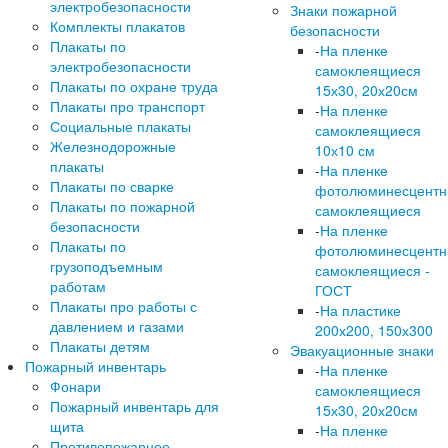
электробезопасности
Знаки пожарной
Комплекты плакатов
безопасности
Плакаты по
-
На пленке
электробезопасности
самоклеящиеся
Плакаты по охране труда
15х30, 20х20см
Плакаты про транспорт
-
На пленке
Социальные плакаты
самоклеящиеся
Железнодорожные
10х10 см
плакаты
-
На пленке
Плакаты по сварке
фотолюминесцент
Плакаты по пожарной
самоклеящиеся
безопасности
-
На пленке
Плакаты по
фотолюминесцент
грузоподъемным
самоклеящиеся -
работам
ГОСТ
Плакаты про работы с
-
На пластике
давлением и газами
200х200, 150х300
Плакаты детям
Эвакуационные знаки
Пожарный инвентарь
-
На пленке
Фонари
самоклеящиеся
Пожарный инвентарь для
15х30, 20х20см
щита
-
На пленке
Противопожарное