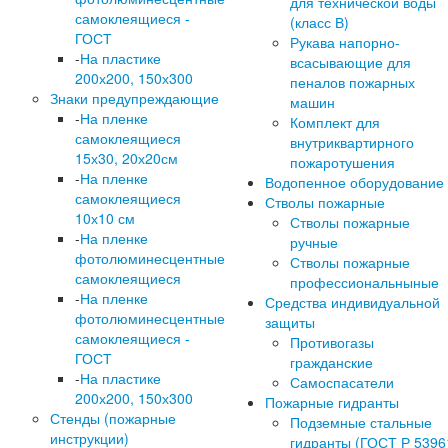
для технической воды
самоклеящиеся -
(класс В)
ГОСТ
Рукава напорно-
-
На пластике
всасывающие для
200х200, 150х300
пеналов пожарных
Знаки предупреждающие
машин
-
На пленке
Комплект для
самоклеящиеся
внутриквартирного
15х30, 20х20см
пожаротушения
-
На пленке
Водопенное оборудование
самоклеящиеся
Стволы пожарные
10х10 см
Стволы пожарные
-
На пленке
ручные
фотолюминесцентные
Стволы пожарные
самоклеящиеся
профессиональныные
-
На пленке
Средства индивидуальной
фотолюминесцентные
защиты
самоклеящиеся -
Противогазы
ГОСТ
гражданские
-
На пластике
Самоспасатели
200х200, 150х300
Пожарные гидранты
Стенды (пожарные
Подземные стальные
инструкции)
гидранты (ГОСТ Р 5396