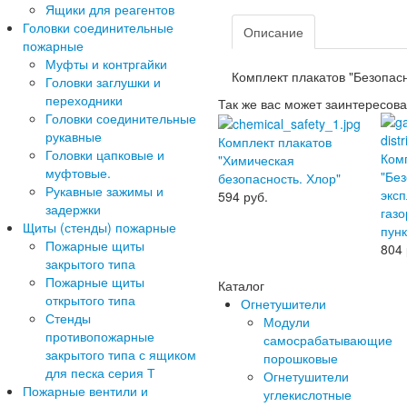
Ящики для реагентов
Головки соединительные
Описание
пожарные
Муфты и контргайки
Комплект плакатов "Безопасн
Головки заглушки и
переходники
Так же вас может заинтересова
Головки соединительные
рукавные
Комплект плакатов
Головки цапковые и
Ком
"Химическая
муфтовые.
"Бе
безопасность. Хлор"
Рукавные зажимы и
экс
594
руб.
задержки
газ
Щиты (стенды) пожарные
пунк
Пожарные щиты
804
закрытого типа
Пожарные щиты
Каталог
открытого типа
Огнетушители
Стенды
Модули
противопожарные
самосрабатывающие
закрытого типа с ящиком
порошковые
для песка серия Т
Огнетушители
Пожарные вентили и
углекислотные