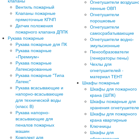
клапаны
Огнетушители воздушн
Вентиль пожарный
пенные ОВП
Клапаны пожарные
Огнетушители
прямоточные КПЧП
порошковые
Датчик положения
Огнетушители
пожарного клапана ДППК
самосрабатывающие
Рукава пожарные
Огнетушители водно-
Рукава пожарные для ПК
эмульсионные
Рукава пожарные
Пенообразователи
«Премиум»
(генераторы пены)
Рукава пожарные
Чехлы для
Латексированные
огнетушителей -
Рукава пожарные "Типа
материал ТЕНТ
Латекс"
Шкафы пожарные
Рукава всасывающие и
Шкафы для пожарного
напорно-всасывающие
крана (ШПК)
для технической воды
Шкафы пожарные для
(класс В)
хранения огнетушител
Рукава напорно-
Шкафы для пожарного
всасывающие для
крана квартирные
пеналов пожарных
Ключницы
машин
Шкафы для
Комплект для
оборудования