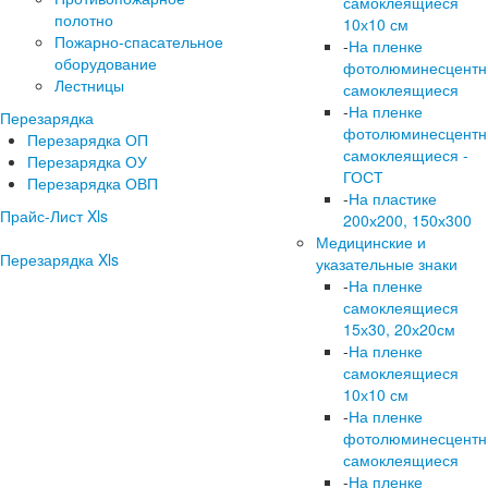
самоклеящиеся
полотно
10х10 см
Пожарно-спасательное
-
На пленке
оборудование
фотолюминесцент
Лестницы
самоклеящиеся
-
На пленке
Перезарядка
фотолюминесцент
Перезарядка ОП
самоклеящиеся -
Перезарядка ОУ
ГОСТ
Перезарядка ОВП
-
На пластике
Прайс-Лист Xls
200х200, 150х300
Медицинские и
Перезарядка Xls
указательные знаки
-
На пленке
самоклеящиеся
15х30, 20х20см
-
На пленке
самоклеящиеся
10х10 см
-
На пленке
фотолюминесцент
самоклеящиеся
-
На пленке