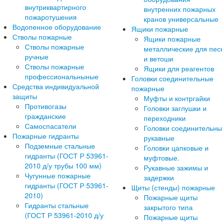
внутриквартирного
внутренних пожарных
пожаротушения
кранов универсальные
Водопенное оборудование
Ящики пожарные
Стволы пожарные
Ящики пожарные
Стволы пожарные
металлические для пес
ручные
и ветоши
Стволы пожарные
Ящики для реагентов
профессиональныные
Головки соединительные
Средства индивидуальной
пожарные
защиты
Муфты и контргайки
Противогазы
Головки заглушки и
гражданские
переходники
Самоспасатели
Головки соединительн
Пожарные гидранты
рукавные
Подземные стальные
Головки цапковые и
гидранты (ГОСТ Р 53961-
муфтовые.
2010 д/у трубы 100 мм)
Рукавные зажимы и
Чугунные пожарные
задержки
гидранты (ГОСТ Р 53961-
Щиты (стенды) пожарные
2010)
Пожарные щиты
Гидранты стальные
закрытого типа
(ГОСТ Р 53961-2010 д/у
Пожарные щиты