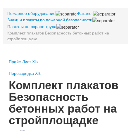
Пожарное оборудование
Пожарное оборудование
Перезарядка
Каталог
Знаки и плакаты по пожарной безопасности
Перезарядка ОП
Плакаты по охране труда
Перезарядка ОУ
Комплект плакатов Безопасность бетонных работ на
Перезарядка ОВП
стройплощадке
Доставка
Оплата
Прайс-Лист Xls
Гарантии
Перезарядка Xls
О нас
Комплект плакатов
Статьи
Безопасность
Публичная оферта
Сертификаты
бетонных работ на
Вопрос-Ответ
Контакты
стройплощадке
Пожарное оборудование
Перезарядка