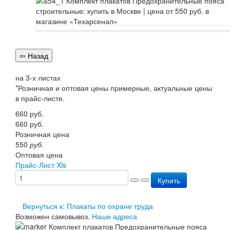
Перезарядка ОП
Перезарядка ОУ
Перезарядка ОВП
Доставка
Оплата
Гарантии
О нас
на 3-х листах
Статьи
*Розничная и оптовая цены примерные, актуальные цены
Публичная оферта
в прайс-листе.
Сертификаты
Вопрос-Ответ
660
руб.
Контакты
660
руб.
Розничная цена
550
руб.
Оптовая цена
Прайс-Лист Xls
Купить
Вернуться к: Плакаты по охране труда
Возможен самовывоз.
Наши адреса