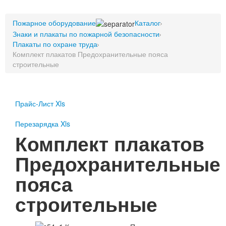
Пожарное оборудование
Пожарное оборудование
Перезарядка
Каталог
Знаки и плакаты по пожарной безопасности
Перезарядка ОП
Плакаты по охране труда
Перезарядка ОУ
Комплект плакатов Предохранительные пояса
Перезарядка ОВП
строительные
Доставка
Оплата
Прайс-Лист Xls
Гарантии
Перезарядка Xls
О нас
Комплект плакатов
Статьи
Предохранительные
Публичная оферта
Сертификаты
пояса
Вопрос-Ответ
Контакты
строительные
Пожарное оборудование
Перезарядка