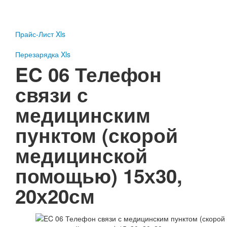
Пожарное оборудование
Перезарядка
Прайс-Лист Xls
Перезарядка ОП
Перезарядка ОУ
Перезарядка Xls
Перезарядка ОВП
EC 06 Телефон
Доставка
связи с
Оплата
медицинским
Гарантии
пунктом (скорой
О нас
медицинской
Статьи
Публичная оферта
помощью) 15х30,
Сертификаты
Вопрос-Ответ
20х20см
Контакты
Пожарное оборудование
Перезарядка