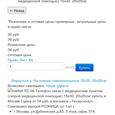
Перезарядка ОП
Перезарядка ОУ
Перезарядка ОВП
Доставка
*Розничная и оптовая цены примерные, актуальные цены
Оплата
в прайс-листе.
Гарантии
36
руб.
О нас
36
руб.
Статьи
Розничная цена
Публичная оферта
34
руб.
Сертификаты
Оптовая цена
Вопрос-Ответ
Прайс-Лист Xls
Контакты
Купить
Вернуться к: На пленке самоклеящиеся 15х30, 20х20см
Возможен самовывоз.
Наши адреса
Самовывоз заказов РОЗНИЦА (от 1шт.)
г.Москва, ул.Дубнинская д.83, 5 этаж, офис 518