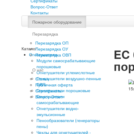
Сертификаты
Вопрос-Ответ
Контакты
Пожарное оборудование
Перезарядка
Перезарядка ОП
Каталог
Перезарядка ОУ
EC 
Огнетушители
Перезарядка ОВП
Модули самосрабатывающие
пор
порошковые
О нас
Огнетушители углекислотные
Огнетушители воздушно-пенные
Статьи
ОВП
Публичная оферта
Огнетушители порошковые
Сертификаты
Огнетушители
Вопрос-Ответ
самосрабатывающие
Огнетушители водно-
эмульсионные
Пенообразователи (генераторы
пены)
Чехлы для огнетушителей -