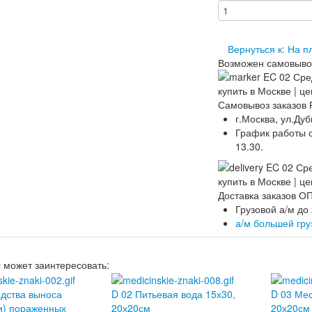
Вернуться к: На 
Возможен самовыво
Самовывоз заказов 
г.Москва, ул.Дуб
График работы ск
13.30.
Доставка заказов 
Грузовой а/м до
а/м большей гр
с может заинтересовать:
дства выноса
D 02 Питьевая вода 15х30,
D 03 Мес
и) пораженных
20х20см
20х20см