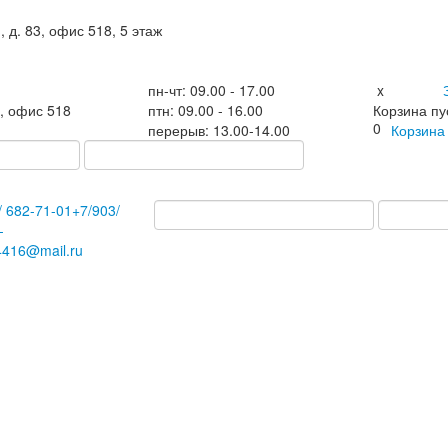
, д. 83, офис 518, 5 этаж
пн-чт: 09.00 - 17.00
x
3, офис 518
птн: 09.00 - 16.00
Корзина пу
0
перерыв: 13.00-14.00
Корзин
/
682-71-01
+7
/903/
-
4416@mail.ru